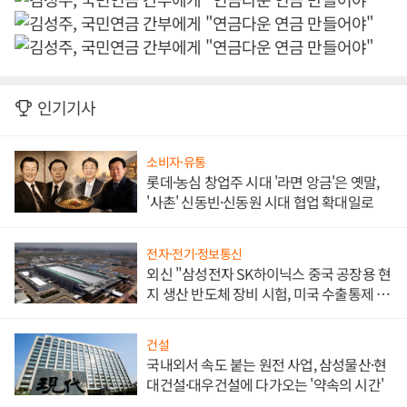
인기기사
소비자·유통
롯데·농심 창업주 시대 '라면 앙금'은 옛말,
'사촌' 신동빈·신동원 시대 협업 확대일로
전자·전기·정보통신
외신 "삼성전자 SK하이닉스 중국 공장용 현
지 생산 반도체 장비 시험, 미국 수출통제 대
비"
건설
국내외서 속도 붙는 원전 사업, 삼성물산·현
대건설·대우건설에 다가오는 '약속의 시간'