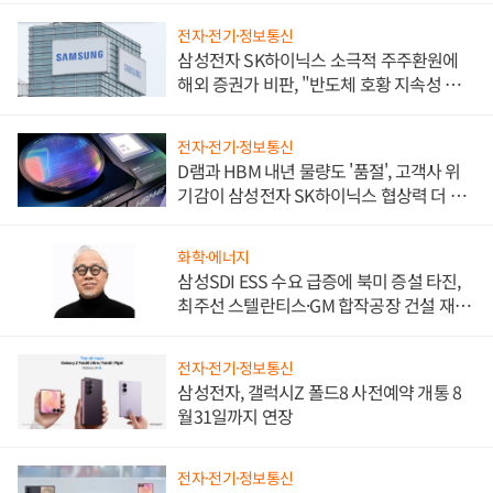
전자·전기·정보통신
삼성전자 SK하이닉스 소극적 주주환원에
해외 증권가 비판, "반도체 호황 지속성 의
문"
전자·전기·정보통신
D램과 HBM 내년 물량도 '품절', 고객사 위
기감이 삼성전자 SK하이닉스 협상력 더 키
워
화학·에너지
삼성SDI ESS 수요 급증에 북미 증설 타진,
최주선 스텔란티스·GM 합작공장 건설 재추
진하나
전자·전기·정보통신
삼성전자, 갤럭시Z 폴드8 사전예약 개통 8
월31일까지 연장
전자·전기·정보통신