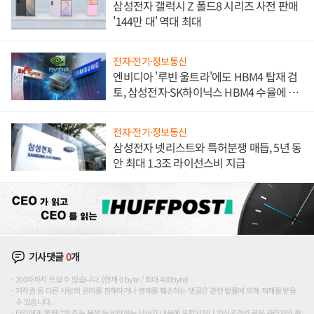
삼성전자 갤럭시 Z 폴드8 시리즈 사전 판매
'144만 대' 역대 최대
전자·전기·정보통신
엔비디아 '루빈 울트라'에도 HBM4 탑재 검
토, 삼성전자·SK하이닉스 HBM4 수율에 주
도권 갈린다
전자·전기·정보통신
삼성전자 넷리스트와 특허분쟁 매듭, 5년 동
안 최대 1.3조 라이선스비 지급
기사댓글
0
개
200자까지 쓰실 수 있습니다. (현재 0 byte / 최대 400byte)
저작권 등 다른 사람의 권리를 침해하거나 명예를 훼손하는 댓글은 관련 법률에 의해 제재를 받을
수 있습니다.
타인에게 불쾌감을 주는 욕설 등 비하하는 단어가 내용에 포함되거나 인신공격성 글은 관리자의 판