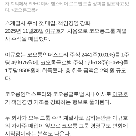
차 회의에서 APEC 미래 헬스케어 로드맵 도출 성과를 발표하고 있
다. <코오롱그룹>
△계열사 주식 첫 매입, 책임경영 강화
2025년 11월28일
이규호
가 처음으로 코오롱그룹 계열
사 주식을 매입했다.
이규호
는 코오롱인더스트리 주식 2441주(0.01%)를 1주
당 4만975원에, 코오롱글로벌 주식 1만518주(0.05%)를
1주당 9508원에 취득했다. 총 취득 금액은 2억 원 규모
다.
코오롱인더스트리와 코오롱글로벌 사내이사로
이규호
가 책임경영 기조를 강화하는 행보로 풀이된다.
두 회사가 모두 그룹 주력 계열사로 꼽히는만큼
이규호
의 자사주 매입이 앞으로 코오롱 그룹 경영구도 변화에
시작점이라는 분석도 나온다.