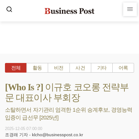
전체
활동
비전
사건
기타
어록
[Who Is ?] 이규호 코오롱 전략부
문 대표이사 부회장
소탈하면서 자기관리 엄격한 1순위 승계후보, 경영능력
입증이 급선무 [2025년]
2025-12-05 07:00:00
조경래 기자 - klcho@businesspost.co.kr