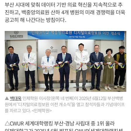
부산 시대에 맞춰 데이터 기반 의료 혁신을 지속적으로 추
진하고, 백중앙의료원 산하 4개 병원의 미래 경쟁력을 더욱
공고히 해 나간다는 방침이다.
▲
백대욱
인제학원 이사장(왼쪽 네 번째)이 2025년 6월12일 부산백병
원에서 ‘디지털의료정보원 이전 개소식’을 열고 참석자들과 기념테이프
를 자르고 있다. <인제학원>
△CWUR 세계대학랭킹 부산·경남 사립대 중 1위 올라
인제대학교가 2025년 6월 발표된 CWUR(세계대학랭킹센