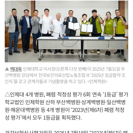
▲
백대욱
인제대학교 이사장(오른쪽 다섯 번째)이 2025년 7월31일 부
산백병원 강당에서 전국보건의료산업노동조합과 ‘2025년 임금협약 조
인식’을 갖고 관계자들과 기념촬영을 하고 있다. <인제학원>
△인제대 4개 병원, 폐렴 적정성 평가 6회 연속 ‘1등급’ 평가
학교법인 인제학원 산하 부산백병원·상계백병원·일산백병
원·해운대백병원 등 4개 병원이 ‘2023년(제6차) 폐렴 적정
성 평가’에서 모두 1등급을 획득했다.
건강보험심사평가원은 2025년 7월18일 ‘2023년(제6차) 폐