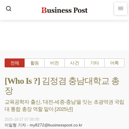
전체
활동
비전
사건
기타
어록
[Who Is ?] 김정겸 충남대학교 총
장
교육공학자 출신, '대전-세종-충남'을 잇는 초광역권 국립
대 통합 총장 역할 맡아 [2025년]
2025-10-27 07:00:00
이일형 기자 - my8272@businesspost.co.kr