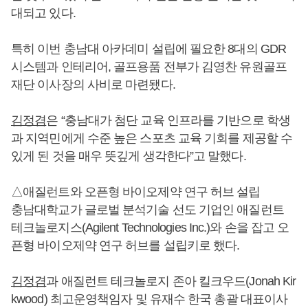
대되고 있다.
특히 이번 충남대 아카데미 설립에 필요한 8대의 GDR
시스템과 인테리어, 골프용품 전부가 김영찬 유원골프
재단 이사장의 사비로 마련됐다.
김정겸
은 “충남대가 첨단 교육 인프라를 기반으로 학생
과 지역민에게 수준 높은 스포츠 교육 기회를 제공할 수
있게 된 것을 매우 뜻깊게 생각한다”고 말했다.
△애질런트와 오픈형 바이오제약 연구 허브 설립
충남대학교가 글로벌 분석기술 선도 기업인 애질런트
테크놀로지스(Agilent Technologies Inc.)와 손을 잡고 오
픈형 바이오제약 연구 허브를 설립키로 했다.
김정겸
과 애질런트 테크놀로지 존아 킬크우드(Jonah Kir
kwood) 최고운영책임자 및 유재수 한국 총괄 대표이사