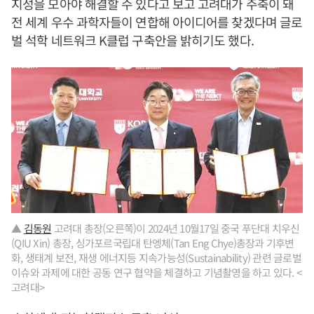
지성을 모아야 해결할 수 있다고 보고 고려대가 주축이 돼
전 세계 우수 과학자들이 연합해 아이디어를 찾겠다며 글로
벌 석학 네트워크 K클럽 구축안을 밝히기도 했다.
▲
김동원
고려대 총장(오른쪽)이 2024년 10월17일 중국 푸단대 치우신
(QIU Xin) 총장, 싱가포르국립대 탄엥체(Tan Eng Chye)총장과 기후변
화, 생태계 보전, 재생 에너지등 지속가능성(Sustainability) 관련 글로벌
이슈와 과제에 대한 공동 연구 협약을 체결하고 기념촬영을 하고 있다. <
고려대>