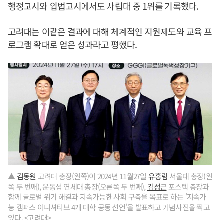
행정고시와 입법고시에서도 사립대 중 1위를 기록했다.
고려대는 이같은 결과에 대해 체계적인 지원제도와 교육 프
로그램 확대로 얻은 성과라고 평했다.
▲
김동원
고려대 총장(왼쪽)이 2024년 11월27일
유홍림
서울대 총장(왼
쪽 두 번째), 윤동섭 연세대 총장(오른쪽 두 번째),
김성근
포스텍 총장과
함께 글로벌 위기 해결과 지속가능한 사회 구축을 목표로 하는 '지속가
능 캠퍼스 이니셔티브 4개 대학 공동 선언'을 발표하고 기념사진을 찍고
있다. <고려대>