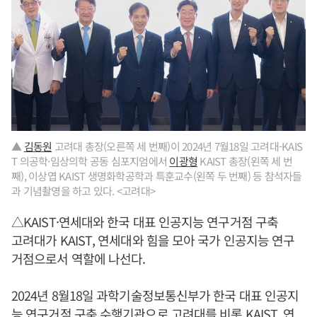
▲
김동원
고려대 총장(오른쪽 세 번째)이 2024년 7월18일 고려대-KAIS
T 의공학·임상의학 공동 심포지엄에서
이광형
KAIST 총장(왼쪽 세 번
째), 이상엽 KAIST 생명화학공학과 특훈교수(왼쪽 두 번째) 등 참석자들
과 기념촬영을 하고 있다. <고려대>
△KAIST·연세대와 한국 대표 인공지능 연구거점 구축
고려대가 KAIST, 연세대와 힘을 모아 국가 인공지능 연구
거점으로서 역할에 나선다.
2024년 8월18일 과학기술정보통신부가 한국 대표 인공지
능 연구거점 구축 수행기관으로 고려대를 비롯 KAIST, 연