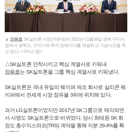
▲
장용호
SK실트론 사장(가운데)이 2021년 11월16일 경북 구미시
청에서 경북도, 구미시와 투자 양해각서를 체결하고 기념사진을 찍
고 있다. <구미시청>
△SK실트론 안착시키고 핵심 계열사로 키워내
장용호
는 SK실트론을 그룹 핵심 계열사로 키워냈다.
SK실트론은 국내 유일의 웨이퍼 제조 회사로 실리콘 웨
이퍼에서 전세계 시장 점유율 3위에 위치해 있다.
과거 LG실트론이었지만 2017년 SK그룹으로 매각되면
서 사명도 SK실트론으로 바뀌었다. 당시 최태원 SK 회
장도 총수익스와프(TRS) 계약을 통해 지분 29.4%를 확