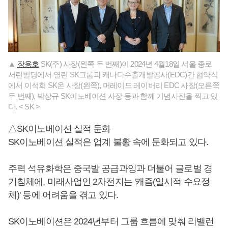
▲
장용호
SK(주) 사장(왼쪽 두 번째)이 2024년 4월18일 서울 종로
서린빌딩에서 열린 SK그룹과 캐나다수출개발공사(EDC)간 협약식
에서 이석희 SK온 사장(왼쪽), 머레이드 레이버리 EDC 사장(오른쪽
두 번째), 박상규 SK이노베이션 사장 등과 함께 기념사진을 찍고 있
다. < SK >
△SK이노베이션 실적 둔화
SK이노베이션 실적은 업계 불황 속에 둔화되고 있다.
주력 석유화학은 중국발 공급과잉과 더불어 글로벌 경
기침체에, 미래사업인 2차전지는 '캐즘(일시적 수요정
체)' 등에 어려움을 겪고 있다.
SK이노베이션은 2024년부터 그룹 흐름에 맞춰 리밸런