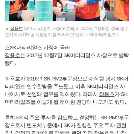
▲
장용호
SK머티리얼즈 사장(오른쪽)이 2019년 4월18일 경북 영주
본사에서 DIY 공기청정기를 제작하고 있다. < SK머티리얼즈 >
△SK머티리얼즈 사장에 올라
장용호
는 2017년 12월7일 SK머티리얼즈 사장으로 발탁
됐다.
장용호
가 2016년 SK PM2부문장으로 재직할 당시 SK머
티리얼즈 인수합병을 주도했고 이후 SK머티리얼즈 사
내이사로 선임돼 업무를 익혀왔다. 따라서
장용호
가 SK
머티리얼즈를 이끌게 될 것이란 전망이 나오기도 했다.
특히 SK의 주요 투자를 검토하고 결정하는 SK PM2부문
장으로서 반도체부문에서 SK가 진행한 주요 투자 관련
의사결정과 집행에 큰 역할을 했던 지라
장용호
의 사장