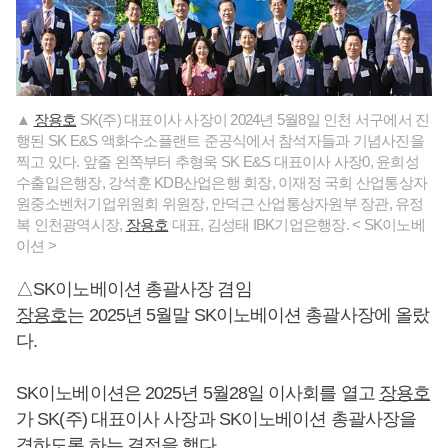
▲
장용호
SK(주) 대표이사 사장이 2024년 5월8일 인천 서구에서 진
행된 SK E&S 액화수소플랜트 준공식에서 참석자들과 기념사진을
찍고 있다. 앞줄 왼쪽부터 추형욱 SK E&S 대표이사 사장0, 윤희성
수출입은행장, 강석훈 KDB산업은행 회장, 이재정 국회 산업통상자
원중소벤처기업위원회 위원장, 안덕근 산업통상자원부 장관, 유정
복 인천광역시장,
장용호
대표, 김성태 IBK기업은행장. < SK이노베
이션 >
△SK이노베이션 총괄사장 겸임
장용호
는 2025년 5월말 SK이노베이션 총괄사장에 올랐
다.
SK이노베이션은 2025년 5월28일 이사회를 열고
장용호
가 SK(주) 대표이사 사장과 SK이노베이션 총괄사장을
겸하도록 하는 결정을 했다.