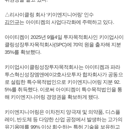
△리사이클링 회사 ‘키이엔지니어링’ 인수
김인규
는 아이티켐의 사업다각화에 주력하고 있다.
아이티켐이 2025년 9월4일 투자목적회사인 키이업사이
클링성장투자목적회사(SPC)에 70억 원을 출자해 지분
35%를 확보했다.
키이업사이클링성장투자목적회사는 아이티켐과 파라
투스혁신성장엠앤에이2호사모투자 합자회사가 공동으
로 설립한 특수목적법인으로 키이엔지니어링 지분 92.
5%를 취득했다. 이로써 아이티켐이 특수목적법인을 통
해 키이엔지니어링 경영권을 확보하게 됐다.
키이엔지니어링은 이차전지 양극재 및 의약품, 디스플
레이, 반도체 등 다양한 산업 공정에서 발생하는 고가의
유기용매를 99% 이상 회수하는 특허 기술을 보유하고