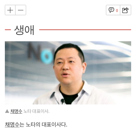
0
생애
▲
채명수
노타 대표이사.
채명수
는 노타의 대표이사다.