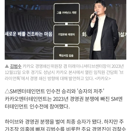
▲
김범수
카카오 경영쇄신위원장 겸 미래이니셔티브센터장이 2023년
12월11일 오후 경기도 성남시 카카오 본사에서 열린 임직원 간담회 '브
라이언톡'에서 경영 쇄신 방향에 대해 발언하고 있다. <카카오>
△SM엔터테인먼트 인수전 승리와 '승자의 저주'
카카오엔터테인먼트는 2023년 경영권 분쟁에 빠진 SM엔
터테인먼트 인수전에 참여했다.
하이브와 경영권 분쟁을 벌여 최종 승자가 됐다. 하지만 주
가조작 의혹에 빠져
김범수
를 비롯한 주요 경영진이 검찰수