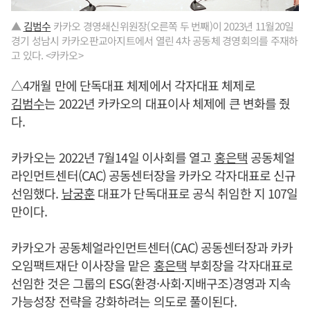
▲
김범수
카카오 경영쇄신위원장(오른쪽 두 번째)이 2023년 11월20일
경기 성남시 카카오판교아지트에서 열린 4차 공동체 경영회의를 주재하
고 있다. <카카오>
△4개월 만에 단독대표 체제에서 각자대표 체제로
김범수
는 2022년 카카오의 대표이사 체제에 큰 변화를 줬
다.
카카오는 2022년 7월14일 이사회를 열고
홍은택
공동체얼
라인먼트센터(CAC) 공동센터장을 카카오 각자대표로 신규
선임했다.
남궁훈
대표가 단독대표로 공식 취임한 지 107일
만이다.
카카오가 공동체얼라인먼트센터(CAC) 공동센터장과 카카
오임팩트재단 이사장을 맡은
홍은택
부회장을 각자대표로
선임한 것은 그룹의 ESG(환경·사회·지배구조)경영과 지속
가능성장 전략을 강화하려는 의도로 풀이된다.