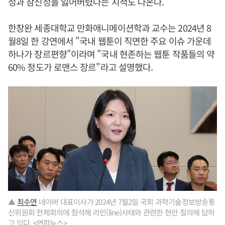
성과 참신성을 잃어버렸다는 지적도 나온다.
한창완 세종대학교 만화애니메이션학과 교수는 2024년 8
월8일 한 강연에서 "국내 웹툰이 직면한 주요 이슈 가운데
하나가 장르편향"이라며 "국내 현존하는 웹툰 작품들의 약
60% 정도가 로맨스 장르"라고 설명했다.
▲
최수연
네이버 대표이사가 2024년 7월2일 국회 과학기술정보방송통
신위원회 전체회의에 참석해 라인(line)사태와 관련한 현안 질의에 답하
고 있다. <연합뉴스>