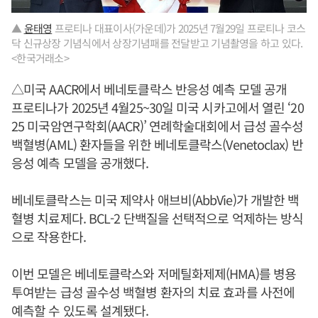
▲
윤태영
프로티나 대표이사(가운데)가 2025년 7월29일 프로티나 코스
닥 신규상장 기념식에서 상장기념패를 전달받고 기념촬영을 하고 있다.
<한국거래소>
△미국 AACR에서 베네토클락스 반응성 예측 모델 공개
프로티나가 2025년 4월25~30일 미국 시카고에서 열린 ‘20
25 미국암연구학회(AACR)’ 연례학술대회에서 급성 골수성
백혈병(AML) 환자들을 위한 베네토클락스(Venetoclax) 반
응성 예측 모델을 공개했다.
베네토클락스는 미국 제약사 애브비(AbbVie)가 개발한 백
혈병 치료제다. BCL-2 단백질을 선택적으로 억제하는 방식
으로 작용한다.
이번 모델은 베네토클락스와 저메틸화제제(HMA)를 병용
투여받는 급성 골수성 백혈병 환자의 치료 효과를 사전에
예측할 수 있도록 설계됐다.