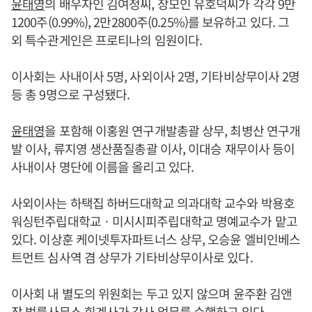
윤태영
의 배우자인 김여정씨, 장모인 유호덕씨가 각각 9만
1200주(0.99%), 2만2800주(0.25%)를 보유하고 있다. 그
외 특수관게인은 프로티나의 임원이다.
이사회는 사내이사 5명, 사외이사 2명, 기타비상무이사 2명
등 총 9명으로 구성됐다.
윤태영
을 포함해 이홍원 연구개발총괄 상무, 최병산 연구개
발 이사, 류지영 생산품질총괄 이사, 이대승 재무이사 등이
사내이사 명단에 이름을 올리고 있다.
사외이사는 하택집 하버드대학교 의과대학 교수와 박용호
워싱턴주립대학교ㆍ미시시피주립대학교 명예교수가 맡고
있다. 이상훈 케이넷투자파트너스 상무, 오승윤 엘비인베스
트먼트 심사역 겸 상무가 기타비상무이사로 있다.
이사회 내 별도의 위원회는 두고 있지 않으며 윤주환 김앤
장 법률사무소 회계사가 감사 업무를 수행하고 있다.