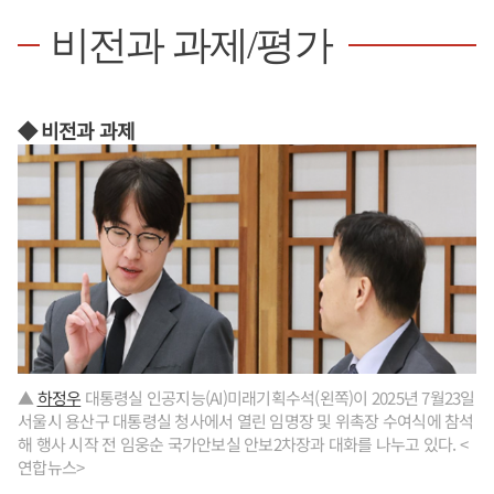
비전과 과제/평가
◆ 비전과 과제
▲
하정우
대통령실 인공지능(AI)미래기획수석(왼쪽)이 2025년 7월23일
서울시 용산구 대통령실 청사에서 열린 임명장 및 위촉장 수여식에 참석
해 행사 시작 전 임웅순 국가안보실 안보2차장과 대화를 나누고 있다. <
연합뉴스>