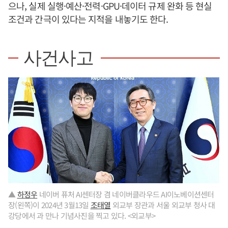
으나, 실제 실행·예산·전력·GPU·데이터 규제 완화 등 현실
조건과 간극이 있다는 지적을 내놓기도 한다.
사건사고
▲
하정우
네이버 퓨처 AI센터장 겸 네이버클라우드 AI이노베이션센터
장(왼쪽)이 2024년 3월13일
조태열
외교부 장관과 서울 외교부 청사 대
강당에서 과 만나 기념사진을 찍고 있다. <외교부>