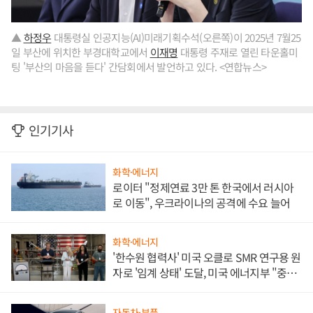
▲
하정우
대통령실 인공지능(AI)미래기획수석(오른쪽)이 2025년 7월25
일 부산에 위치한 부경대학교에서
이재명
대통령 주재로 열린 타운홀미
팅 '부산의 마음을 듣다' 간담회에서 발언하고 있다. <연합뉴스>
인기기사
화학·에너지
로이터 "정제연료 3만 톤 한국에서 러시아
로 이동", 우크라이나의 공격에 수요 늘어
화학·에너지
'한수원 협력사' 미국 오클로 SMR 연구용 원
자로 '임계 상태' 도달, 미국 에너지부 "중요
한 이정표"
자동차·부품