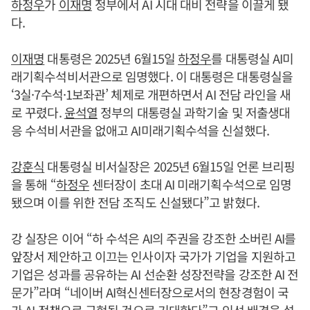
하정우
가
이재명
정부에서 AI 시대 대비 전략을 이끌게 됐
다.
이재명
대통령은 2025년 6월15일
하정우
를 대통령실 AI미
래기획수석비서관으로 임명했다. 이 대통령은 대통령실을
‘3실·7수석·1보좌관’ 체제로 개편하면서 AI 전담 라인을 새
로 꾸렸다.
윤석열
정부의 대통령실 과학기술 및 저출생대
응 수석비서관을 없애고 AI미래기획수석을 신설했다.
강훈식
대통령실 비서실장은 2025년 6월15일 언론 브리핑
을 통해 “
하정우
센터장이 초대 AI 미래기획수석으로 임명
됐으며 이를 위한 전담 조직도 신설됐다”고 밝혔다.
강 실장은 이어 “하 수석은 AI의 주권을 강조한 소버린 AI를
앞장서 제안하고 이끄는 인사이자 국가가 기업을 지원하고
기업은 성과를 공유하는 AI 선순환 성장전략을 강조한 AI 전
문가”라며 “네이버 AI혁신센터장으로서의 현장경험이 국