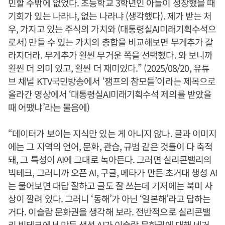
민할 수밖에 없었다. 초등학교 3학년인 아들이 성장했을 때
기회가 있는 나라냐, 없는 나라냐 (생각했다). 제가 받는 처
우, 가지고 있는 주식의 가치와 (대통령실AI미래기획수석으
로서) 만들 수 있는 가치의 총합을 비교해보면 무게추가 갈
라지더라. 무게추가 훨씬 무거운 쪽을 선택했다. 와 보니까
훨씬 더 의미 있고, 훨씬 더 재미있다.” (2025/08/20, 유튜
브 채널 KTV국민방송에서 ‘잼프의 참모들’이라는 제목으로
올라간 영상에서 ‘대통령실AI미래기획수석 제의를 받았을
때 어땠냐’라는 물음에)
“데이터가 보이는 지식만 있는 게 아니지 않나. 글과 이미지
에는 그 지역의 언어, 문화, 관습, 규범 같은 것들이 다 축적
돼, 그 특성이 AI에 그대로 녹아든다. 그러면 실리콘밸리의
빅테크, 그러니까 오픈 AI, 구글, 메타가 만든 초거대 생성 AI
는 물어보면 대답 잘하고 글도 잘 쓰는데 기저에는 북미 사
상이 깔려 있다. 그러니 ‘동해’가 아닌 ‘일본해’라고 답하는
거다. 이슬람 문화권을 생각해 보라. 전반적으로 실리콘밸
리 빅테크에서 만든 생성 AI가 이슬람 문화권에 대해 네거