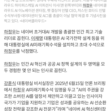
라우드 하이퍼스케일 AI 이피션시 이사(맨 왼쪽부터)와
하정우
네이버클
라우드 AI 이노베이션 센터장, 팻 겔싱어 인텔 CEO, 저스틴 호타드 인텔
수석부사장·데이터센터 및 AI그룹 총괄이 이날 협약 체결 후 기념사진을
찍고 있다. <네이버클라우드>
하정우
는 네이버 초거대AI 개발을 총괄한 민간 최고 기술
리더로 꼽힌다.
이재명
대통령은 AI 국가전략 설계 등을 위
해 대통령실에 AI미래기획수석을 설치하고 초대 수석으로
하정우
를 낙점했다.
하정우
는 민간 AI 혁신과 공공 AI 정책 설계의 두 영역을 모
두 경험한 몇 안 되는 인사로 꼽힌다.
강훈식
대통령실 비서실장은 2025년 6월15일 언론 브리핑
에서
하정우
AI미래기획수석 임명을 두고 “AI의 주권을 강
조한 소버린 AI를 앞장서 제안하고 이끌고 있는 인사이자
국가가 기업을 지원하고 기업은 성과를 공유하는 AI 선순환
성장 전략을 강조한 AI 전문가”라며 “네이버 AI 혁신센터장