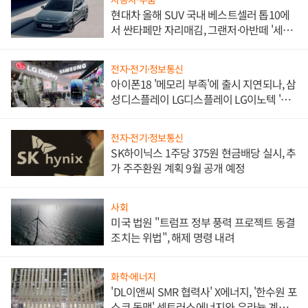
현대차 올해 SUV 국내 베스트셀러 톱10에
서 싼타페만 자리매김, 그랜저·아반떼 '세단
쌍끌이'로 내수 방어
전자·전기·정보통신
아이폰18 '메모리 부족'에 출시 지연되나, 삼
성디스플레이 LG디스플레이 LG이노텍 '탈
애플' 수익 다각화 속도
전자·전기·정보통신
SK하이닉스 1주당 375원 현금배당 실시, 추
가 주주환원 계획 9월 공개 예정
사회
미국 법원 "트럼프 정부 풍력 프로젝트 동결
조치는 위법", 해제 명령 내려
화학·에너지
'DL이앤씨 SMR 협력사' X에너지, '한수원 포
스코 동맹' 센트러스에너지와 우라늄 계약