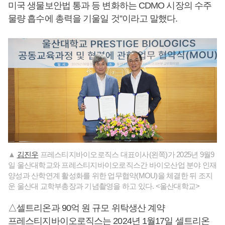
미국 생물보안법 통과 등 변화하는 CDMO 시장의 수주
물량 흡수에 총력을 기울일 것”이라고 말했다.
▲
김진우
프레스티지바이오로직스 대표이사(왼쪽)가 2025년 9월9
일 울산대학교와 프레스티지바이오로직스간 바이오산업 분야 인재
양성과 산학연계 활성화를 위한 업무협약(MOU)을 체결한 뒤 조지
운 울산대 교학부총장과 기념촬영을 하고 있다. <울산대학교>
△셀트리온과 90억 원 규모 위탁생산 계약
프레스티지바이오로직스는 2024년 1월17일 셀트리온