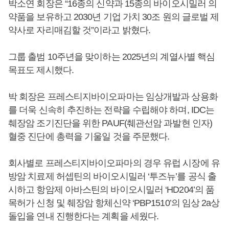
박소연 회장은 “16종의 신약과 15종의 바이오시밀러 의
약품을 보유하고 2030년 기업 가치 30조 원의 글로벌 제
약사로 자리매김할 것”이라고 밝혔다.
그룹 출범 10주년을 맞이하는 2025년의 계열사별 핵심
목표도 제시했다.
박 회장은 프레스티지바이오파마는 임상개발과 상용화
를 더욱 신속히 추진하는 전략을 수립해야 하며, IDC는
췌장암 조기진단을 위한 PAUF(췌관선암 과발현 인자)
혈중 진단에 총력을 기울일 것을 주문했다.
회사별로 프레스티지바이오파마의 경우 유럽 시장에 유
방암 치료제 허셉틴의 바이오시밀러 ‘투즈뉴’를 공식 출
시하고 항암제 아바스틴의 바이오시밀러 ‘HD204’의 품
목허가 신청 및 췌장암 항체신약 ‘PBP1510’의 임상 2a상
돌입을 연내 진행한다는 계획을 세웠다.