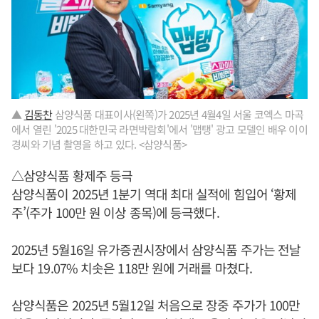
▲
김동찬
삼양식품 대표이사(왼쪽)가 2025년 4월4일 서울 코엑스 마곡
에서 열린 '2025 대한민국 라면박람회'에서 '맵탱' 광고 모델인 배우 이이
경씨와 기념 촬영을 하고 있다. <삼양식품>
△삼양식품 황제주 등극
삼양식품이 2025년 1분기 역대 최대 실적에 힘입어 ‘황제
주’(주가 100만 원 이상 종목)에 등극했다.
2025년 5월16일 유가증권시장에서 삼양식품 주가는 전날
보다 19.07% 치솟은 118만 원에 거래를 마쳤다.
삼양식품은 2025년 5월12일 처음으로 장중 주가가 100만