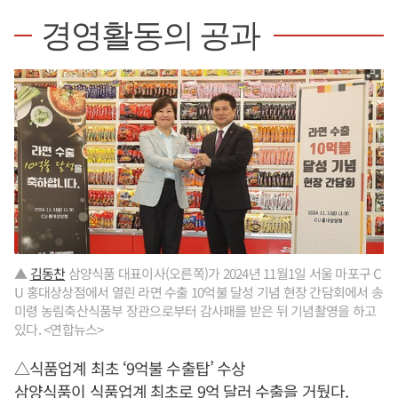
경영활동의 공과
▲
김동찬
삼양식품 대표이사(오른쪽)가 2024년 11월1일 서울 마포구 C
U 홍대상상점에서 열린 라면 수출 10억불 달성 기념 현장 간담회에서 송
미령 농림축산식품부 장관으로부터 감사패를 받은 뒤 기념촬영을 하고
있다. <연합뉴스>
△식품업계 최초 ‘9억불 수출탑’ 수상
삼양식품이 식품업계 최초로 9억 달러 수출을 거뒀다.