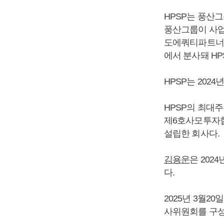
HPSP는 풍산
풍산그룹이 사업을
도에쿼티파트너스
에서 분사돼 HP
HPSP는 202
HPSP의 최대주주
제6호사모투자
설립한 회사다.
김용운
은 2024
다.
2025년 3월2
사위원회를 구성하