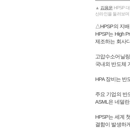
▲
김용운
HPSP 
산라인을 둘러보며 
△HPSP의 지
HPSP는 High 
제조하는 회사다
고압수소어닐링(H
국내외 반도체 
HPA 장비는 반
주요 기업의 반도
ASML은 네덜란
HPSP는 세계 
결함이 발생하게