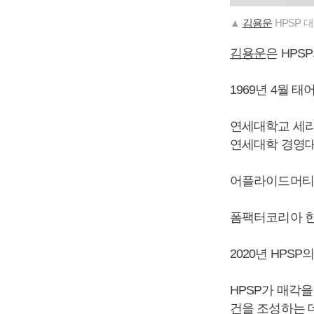
▲
김용운
HPSP 
김용운
은 HPS
1969년 4월 태
연세대학교 세라
연세대학 경영대
어플라이드머티
폼팩터코리아 한
2020년 HPS
HPSP가 매각
건을 조성하는 데