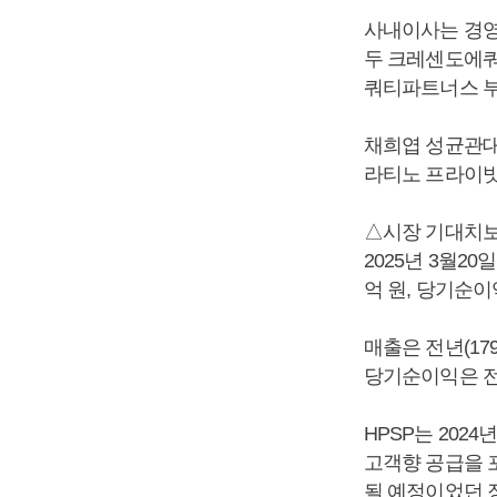
사내이사는 경영
두 크레센도에쿼
쿼티파트너스 부
채희엽 성균관대
라티노 프라이빗
△시장 기대치보
2025년 3월20
억 원, 당기순이
매출은 전년(179
당기순이익은 전년
HPSP는 202
고객향 공급을 포
될 예정이었던 