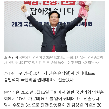
▲
송언석
국민의힘 의원이 2025년 6월16일 국회에서 열린 의원총회에
서 신임 원내대표로 당선된 뒤 두 손을 들어보이고 있다. <연합뉴스>
△TK(대구·경북) 3선에서 친윤(
윤석열
)계 원내대표로
송언석
이 국민의힘 원내대표로 선출됐다.
송언석
은 2025년 6월16일 국회에서 열린 국민의힘 의원총
회에서 106표 가운데 60표를 얻어 원내대표로 선출됐다.
당시 수도권 3선으로 친한(
한동훈
)계인 김성원 의원은 30