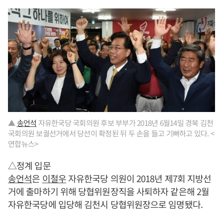
▲
송언석
자유한국당 국회의원 후보 부부가 2018년 6월14일 경북 김천
국회의원 보궐선거에서 당선이 확정된 뒤 두 손을 들고 기뻐하고 있다. <
연합뉴스>
△정계 입문
송언석
은
이철우
자유한국당 의원이 2018년 제7회 지방선
거에 출마하기 위해 당협위원장직을 사퇴하자 같은해 2월
자유한국당에 입당해 김천시 당협위원장으로 임명됐다.