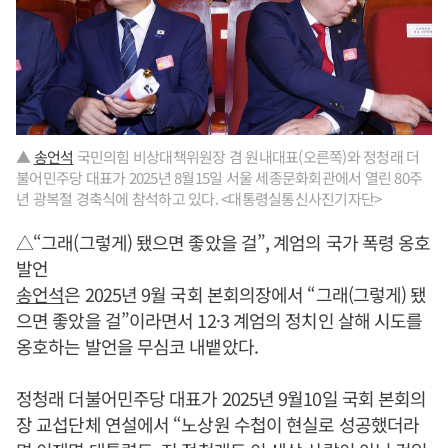
▲
송언석
국민의힘 비상대책위원장 겸 원내대표(오른쪽)와 정청래 더
불어민주당 대표가 2025년 8월15일 서울 세종문화회관에서 열린 80주
년 광복절 경축식에 참석하고 있다. <대통령실통신사진기자단>
△“그래(그렇게) 됐으면 좋았을 걸”, 계엄의 국가 폭령 옹호
발언
송언석
은 2025년 9월 국회 본회의장에서 “그래(그렇게) 됐
으면 좋았을 걸”이라면서 12·3 계엄의 정치인 살해 시도를
옹호하는 발언을 무심코 내뱉았다.
정청래 더불어민주당 대표가 2025년 9월10일 국회 본회의
장 교섭단체 연설에서 “노상원 수첩이 현실로 성공했더라