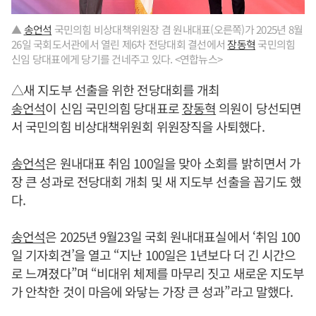
▲
송언석
국민의힘 비상대책위원장 겸 원내대표(오른쪽)가 2025년 8월
26일 국회도서관에서 열린 제6차 전당대회 결선에서
장동혁
국민의힘
신임 당대표에게 당기를 건네주고 있다. <연합뉴스>
△새 지도부 선출을 위한 전당대회를 개최
송언석
이 신임 국민의힘 당대표로
장동혁
의원이 당선되면
서 국민의힘 비상대책위원회 위원장직을 사퇴했다.
송언석
은 원내대표 취임 100일을 맞아 소회를 밝히면서 가
장 큰 성과로 전당대회 개최 및 새 지도부 선출을 꼽기도 했
다.
송언석
은 2025년 9월23일 국회 원내대표실에서 ‘취임 100
일 기자회견’을 열고 “지난 100일은 1년보다 더 긴 시간으
로 느껴졌다”며 “비대위 체제를 마무리 짓고 새로운 지도부
가 안착한 것이 마음에 와닿는 가장 큰 성과”라고 말했다.