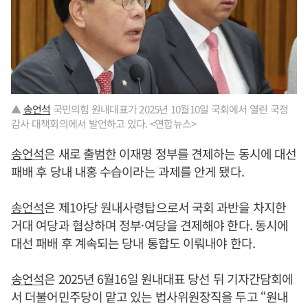
▲
송언석
국민의힘 원내대표가 2025년 10월10일 국회에서 열린 국정
감사 대책회의에서 발언하고 있다. <연합뉴스>
송언석
은 새로 출범한 이재명 정부를 견제하는 동시에 대선
패배 후 당내 내홍 수습이라는 과제를 안게 됐다.
송언석
은 제1야당 원내사령탑으로서 국회 과반을 차지한
거대 여당과 협상하며 정부·여당을 견제해야 한다. 동시에
대선 패배 후 계속되는 당내 통합도 이뤄내야 한다.
송언석
은 2025년 6월16일 원내대표 당선 뒤 기자간담회에
서 더불어민주당이 맡고 있는 법사위원장직을 두고 “원내