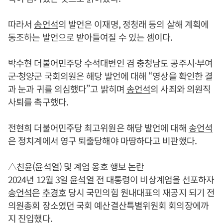
따라서
송언석
의 발언은 이재명, 정청래 등의 살해 계획에
동조하는 발언으로 받아들여질 수 있는 셈이다.
박수현 더불어민주당 수석대변인 겸 충청남도 공주시·부여
군·청양군 국회의원은 해당 발언에 대해 “영상을 확인한 결
과 눈과 귀를 의심했다”고 밝히며
송언석
의 사죄와 의원직
사퇴를 촉구했다.
전현희 더불어민주당 최고위원은 해당 발언에 대해
송언석
은 정치계에서 영구 퇴출당해야 마땅하다고 비판했다.
△친윤(
윤석열
) 및 계엄 옹호 행보 논란
2024년 12월 3일
윤석열
전 대통령이 비상계엄을 선포하자
송언석
은
추경호
당시 국민의힘 원내대표의 재공지 되기 전
의원총회 장소였던 국회 예산결산특별위원회 회의장에까
지 진입했다.