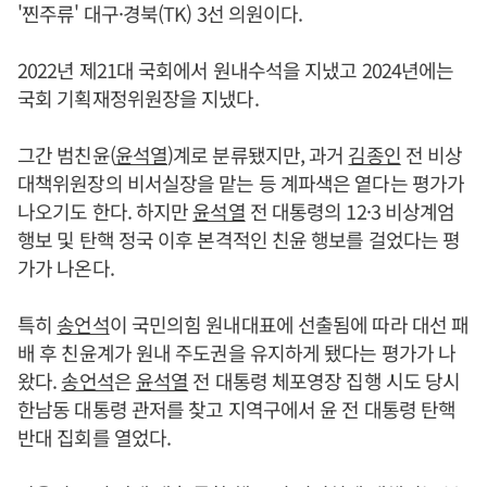
'찐주류' 대구·경북(TK) 3선 의원이다.
2022년 제21대 국회에서 원내수석을 지냈고 2024년에는
국회 기획재정위원장을 지냈다.
그간 범친윤(
윤석열
)계로 분류됐지만, 과거
김종인
전 비상
대책위원장의 비서실장을 맡는 등 계파색은 옅다는 평가가
나오기도 한다. 하지만
윤석열
전 대통령의 12·3 비상계엄
행보 및 탄핵 정국 이후 본격적인 친윤 행보를 걸었다는 평
가가 나온다.
특히
송언석
이 국민의힘 원내대표에 선출됨에 따라 대선 패
배 후 친윤계가 원내 주도권을 유지하게 됐다는 평가가 나
왔다.
송언석
은
윤석열
전 대통령 체포영장 집행 시도 당시
한남동 대통령 관저를 찾고 지역구에서 윤 전 대통령 탄핵
반대 집회를 열었다.