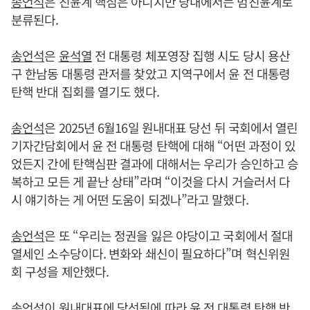
송언석
은 친윤계 핵심은 아니지만 당내에서는 범친윤계로
분류된다.
송언석
은
윤석열
전 대통령 체포영장 집행 시도 당시 용산
구 한남동 대통령 관저를 찾았고 지역구에서 윤 전 대통령
탄핵 반대 집회를 열기도 했다.
송언석
은 2025년 6월16일 원내대표 당선 뒤 국회에서 열린
기자간담회에서 윤 전 대통령 탄핵에 대해 “어떤 과정이 있
었든지 간에 탄핵심판 결과에 대해서는 우리가 승인하고 승
복하고 모든 게 끝난 상태”라며 “이것을 다시 거슬러서 다
시 얘기하는 게 어떤 도움이 되겠나”라고 말했다.
송언석
은 또 “우리는 정권을 잃은 야당이고 국회에서 절대
열세인 소수당이다. 변화와 쇄신이 필요하다”며 혁신위원
회 구성을 제안했다.
송언석
이 원내대표에 당선됨에 따라 윤 전 대통령 탄핵 반