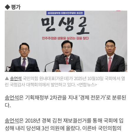
◆ 평가
▲
송언석
국민의힘 원내대표(가운데)가 2025년 10월10일 국회에서 열
린 국정감사 대책회의에서 발언하고 있다. <연합뉴스>
송언석
은 기획재정부 2차관을 지내 ‘경제 전문가'로 분류된
다.
송언석
은 2018년 경북 김천 재보궐선거를 통해 국회에 입
성해 내리 당선돼 3선 의원에 올랐다. 이른바 국민의힘의