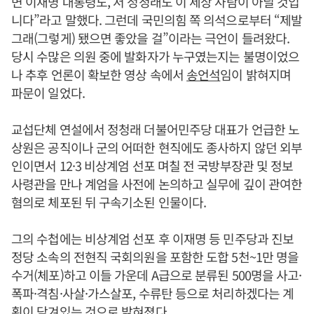
면 이재명 대통령도, 저 정청래도 이 세상 사람이 아닐 것입
니다”라고 말했다. 그런데 국민의힘 쪽 의석으로부터 “제발
그래(그렇게) 됐으면 좋았을 걸”이라는 극언이 들려왔다.
당시 수많은 의원 중에 발화자가 누구였는지는 불명이었으
나 추후 언론이 확보한 영상 속에서
송언석
임이 밝혀지며
파문이 일었다.
교섭단체 연설에서 정청래 더불어민주당 대표가 언급한 노
상원은 공직이나 군의 어떠한 현직에도 종사하지 않던 외부
인이면서 12·3 비상계엄 선포 며칠 전 국방부장관 및 정보
사령관을 만나 계엄을 사전에 논의하고 실무에 깊이 관여한
혐의로 체포된 뒤 구속기소된 인물이다.
그의 수첩에는 비상계엄 선포 후 이재명 등 민주당과 진보
정당 소속의 전현직 국회의원을 포함한 도합 5천~1만 명을
수거(체포)하고 이들 가운데 A급으로 분류된 500명을 사고·
폭파·격침·사살·가스살포, 수류탄 등으로 처리하겠다는 계
획이 담겨있는 것으로 밝혀졌다.