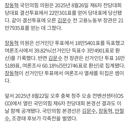
장동혁
국민의힘 의원은 2025년 8월26일 제6차 전당대회
당대표 결선투표에서 22만301표를 얻어 당대표에 당선됐
다. 같이 결선투표에 오른
김문수
전 고용노동부 장관은 21
만7935표를 얻는 데 그쳤다.
장동혁
의원은 선거인단 투표에서 18만5401표를 득표했고
여론조사에서 39.82%(선거인단 득표수 3만4901표로 환
산)를 기록했다. 반면
김문수
전 장관은 선거인단 투표 16만
5189표, 여론조사 60.18%(5만2746표로 환산)로 집계됐다.
장동혁
이 선거인단 투표에서 여론조사 열세를 뒤집은 셈이
다.
앞서 2025년 8월22일 오후 충북 청주 오송 컨벤션센터(OS
CO)에서 열린 국민의힘 제6차 전당대회 본경선 결과도 이
날 함께 공개됐다. 국민의힘 본경선은
김문수
,
장동혁
,
안철
수
, 조경태 후보가 각축전을 벌였다.