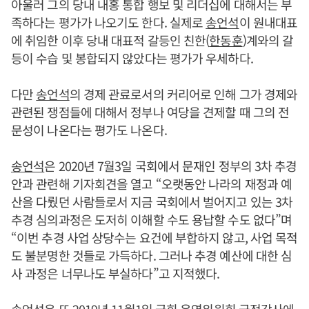
아울러 그의 당내 내홍 통합 행보 및 리더십에 대해서는 부
족하다는 평가가 나오기도 한다. 실제로
송언석
이 원내대표
에 취임한 이후 당내 대표적 갈등인 친한(
한동훈
)계와의 갈
등이 수습 및 봉합되지 않았다는 평가가 우세하다.
다만
송언석
의 경제 관료로서의 커리어로 인해 그가 경제와
관련된 쟁점들에 대해서 정부나 여당을 견제할 때 그의 전
문성이 나온다는 평가도 나온다.
송언석
은 2020년 7월3일 국회에서 문재인 정부의 3차 추경
안과 관련해 기자회견을 열고 “오랫동안 나라의 재정과 예
산을 다뤘던 사람들로서 지금 국회에서 벌어지고 있는 3차
추경 심의과정은 도저히 이해할 수도 용납할 수도 없다”며
“이번 추경 사업 상당수는 요건에 부합하지 않고, 사업 목적
도 불분명한 것들로 가득하다. 그러나 추경 예산에 대한 심
사 과정은 너무나도 부실하다”고 지적했다.