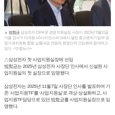
▲
박학규
삼성전자 DX부문 경영지원실장 사장이 2023년 9월11일
서울 강서구 마곡동 LG사이언스파크에서 열린 중소벤처기업부-공
정거래위원회 합동 납품대금 연동제 현장안착 간담회에 참석하고
있다. <연합뉴스>
△삼성전자 첫 사업지원실장에 선임
박학규
는 2025년 삼성전자 사장단 인사에서 신설된 사
업지원실의 첫 실장으로 임명됐다.
삼성전자는 2025년 11월7일 사장단 인사를 발표하며 기
존 ‘사업지원TF’를 ‘사업지원실’로 격상·상설화하고, 사
업지원TF담당으로 있던
박학규
를 사업지원실장으로 임
명했다.