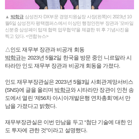
▲
박학규
삼성전자 DX부문 경영지원실장 사장(왼쪽)이 2023년 10
월6일 삼성전자 평택캠퍼스에서 이상민 행정안전부 장관과 '모바일
신분증 삼성페이 탑재 협력 업무협약'을 체결한 뒤 후 기념사진을
찍고 있다. <연합뉴스>
△인도 재무부 장관과 비공개 회동
박학규
는 2023년 5월2일 한국을 방문 중인 니르말라 시
타라만 인도 재무부 장관과 비공개 회동을 가졌다.
인도 재무부장관실은 2023년 5월3일 사회관계망서비스
(SNS)에 글을 올리며
박학규
와 시타라만 장관이 인천 송
도에서 열린 ‘제56차 아시아개발은행 연차총회’에서 만
남을 가졌다고 밝혔다.
재무부장관실은 이번 만남을 두고 “첨단 기술에 대한 인
도 투자에 관한 것”이라고 설명했다.