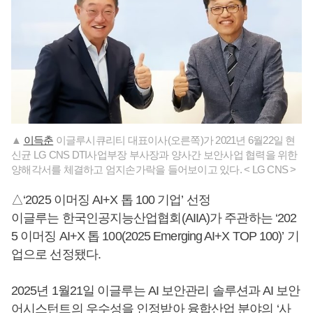
▲
이득춘
이글루시큐리티 대표이사(오른쪽)가 2021년 6월22일 현
신균 LG CNS DTI사업부장 부사장과 양사간 보안사업 협력을 위한
양해각서를 체결하고 엄지손가락을 들어보이고 있다. < LG CNS >
△‘2025 이머징 AI+X 톱 100 기업’ 선정
이글루는 한국인공지능산업협회(AIIA)가 주관하는 ‘202
5 이머징 AI+X 톱 100(2025 Emerging AI+X TOP 100)’ 기
업으로 선정됐다.
2025년 1월21일 이글루는 AI 보안관리 솔루션과 AI 보안
어시스턴트의 우수성을 인정받아 융합산업 분야의 ‘사