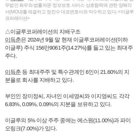
무법인 화우와 법률자문·정보보호 서비스 상호협력에 관한 양해각
서(MOU)를 체결하고 정진수 대표변호사와 악수하고 있다. <이글루
코퍼레이션>
△이글루코퍼레이션의 지배구조
이득춘
은 2024년 9월 말 현재 이글루코퍼레이션(이하
이글루) 주식 156만9061주(14.27%)를 들고 있는 최대주
주다.
이득춘
등 최대주주 및 특수관계인 6인이 21.60%의 지
분율로 회사를 지배하고 있다.
부인인 장미정씨, 자녀인 이세영씨와 이지영씨도 각각
6.83%, 0.09%, 0.09%의 지분을 보유하고 있다.
이글루의 5% 이상 주주 중에는 에스원(11.00%)과 파이
오링크(7.00%)가 있다.