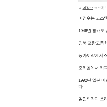
▲
이경수
코스맥스 
이경수
는 코스
1946년 황해도
경북 포항고등학
동아제약에서 직
오리콤에서 카피
1992년 일본
다.
일진제약과 쓰리