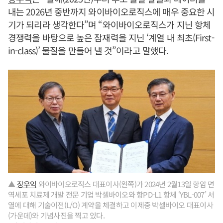
내는 2026년 중반까지 와이바이오로직스에 매우 중요한 시
기가 되리라 생각한다”며 “와이바이오로직스가 지닌 항체
경쟁력을 바탕으로 높은 잠재력을 지닌 ‘계열 내 최초(First-
in-class)’ 물질을 만들어 낼 것”이라고 말했다.
▲
장우익
와이바이오로직스 대표이사(왼쪽)가 2024년 2월13일 항암 면
역세포 치료제 개발 전문 기업 박셀바이오와 항PD-L1 항체 ‘YBL-007’ 서
열에 대해 기술이전(L/O) 계약을 체결하고 이제중 박셀바이오 대표이사
(가운데)와 기념사진을 찍고 있다.