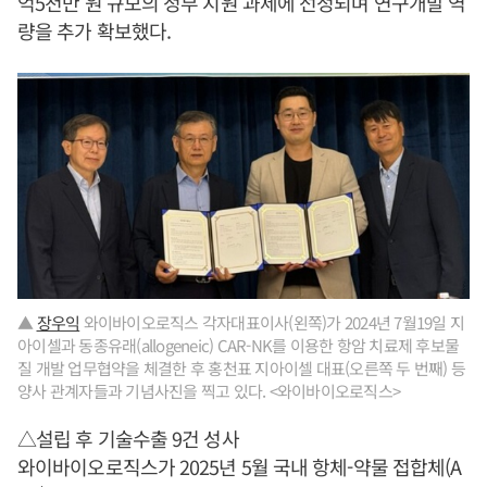
억5천만 원 규모의 정부 지원 과제에 선정되며 연구개발 역
량을 추가 확보했다.
▲
장우익
와이바이오로직스 각자대표이사(왼쪽)가 2024년 7월19일 지
아이셀과 동종유래(allogeneic) CAR-NK를 이용한 항암 치료제 후보물
질 개발 업무협약을 체결한 후 홍천표 지아이셀 대표(오른쪽 두 번째) 등
양사 관계자들과 기념사진을 찍고 있다. <와이바이오로직스>
△설립 후 기술수출 9건 성사
와이바이오로직스가 2025년 5월 국내 항체-약물 접합체(A