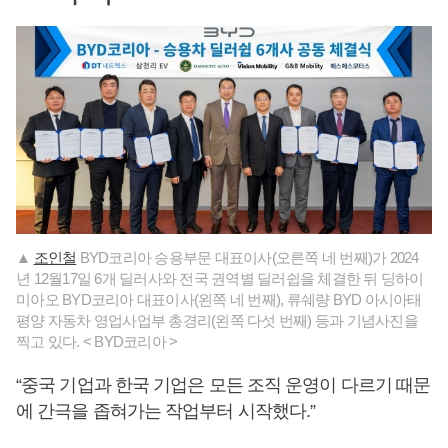
▲
조인철
BYD코리아 승용부문 대표이사(오른쪽 네 번째)가 2024
년 12월17일 6개 딜러사와 전국 권역별 딜러쉽을 체결한 뒤 딩하이
미아오 BYD코리아 대표이사(왼쪽 네 번째), 류쉐량 BYD 아시아태
평양 자동차 영업사업부 총경리(왼쪽 다섯 번째) 등과 기념사진을
찍고 있다. < BYD코리아 >
“중국 기업과 한국 기업은 모든 조직 운영이 다르기 때문
에 간극을 좁혀가는 작업부터 시작했다.”