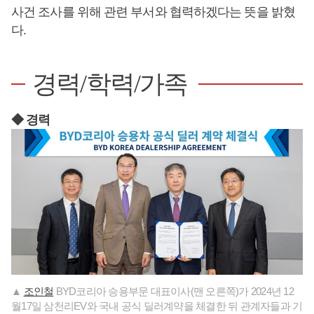
사건 조사를 위해 관련 부서와 협력하겠다는 뜻을 밝혔
다.
경력/학력/가족
◆ 경력
▲
조인철
BYD코리아 승용부문 대표이사(맨 오른쪽)가 2024년 12
월17일 삼천리EV와 국내 공식 딜러계약을 체결한 뒤 관계자들과 기