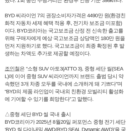
됐다. 1회 충전 주행거리는 환경부 인증 기준 398km다.
BYD 씨라이언 7의 권장소비자가격은 4490만 원(환경친
화적 자동차 세제 혜택 적용 후, 전기차 보조금 미포함)
이다. BYD코리아는 국고보조금 산정 전 신속한 출고를
위해 구매자에게 예상 국고보조금 상당액인 180만 원을
먼저 지원하기로 했다. 국고보조금이 최종 확정된 후 발
생하는 차액도 추가로 제공할 예정이다.
조인철
은 “소형 SUV 아토3(ATTO 3), 중형 세단 씰(SEA
L)에 이어 중형 SUV 씨라이언까지 브랜드 출범 당시 약
속했던 3개 차종 모두를 국내에 소개하게 돼 기쁘다”며
“BYD의 제품 라인업이 국내외 친환경 모빌리티 활성화
에 기여할 수 있기를 희망한다”고 말했다.
△중형 세단 BYD 씰 국내 출시
BYD코리아가 2025년 8월20일 퍼포먼스 중형 전기 세단
‘BYD 씰 다이내믹 AWD(BYD SEAL Dynamic AWD)’을 국