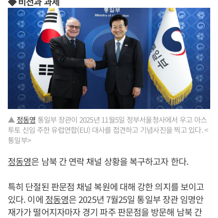
◆ 비전과 과제
▲
정동영
통일부 장관이 2025년 11월5일 정부서울청사에서 우고 아스
투토 신임 주한 유럽연합(EU) 대사를 접견하고 기념사진을 찍고 있다. <
통일부>
정동영
은 남북 간 연락 채널 상황을 복구하고자 한다.
특히 단절된 판문점 채널 복원에 대해 강한 의지를 보이고
있다. 이에
정동영
은 2025년 7월25일 통일부 장관 임명안
재가가 떨어지자마자 경기 파주 판문점을 방문해 남북 간