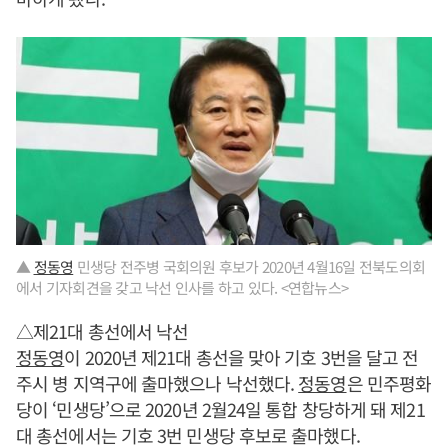
▲
정동영
민생당 전주병 국회의원 후보가 2020년 4월16일 전북도의회
에서 기자회견을 갖고 낙선 인사를 하고 있다. <연합뉴스>
△제21대 총선에서 낙선
정동영
이 2020년 제21대 총선을 맞아 기호 3번을 달고 전
주시 병 지역구에 출마했으나 낙선했다.
정동영
은 민주평화
당이 ‘민생당’으로 2020년 2월24일 통합 창당하게 돼 제21
대 총선에서는 기호 3번 민생당 후보로 출마했다.