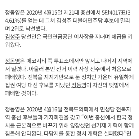
정동영
은 2020년 4월15일 제21대 총선에서 5만4017표(3
4.61%)를 얻는 데 그쳐
김성주
더불어민주당 후보에 밀리
며 2위로 낙선했다.
김성주
당선인은 국민연금공단 이사장을 지내며 체급을 키
워왔다.
정동영
은 에코시티 쪽 투표소에서만 앞서고 나머지 지역에
서 밀렸다. 아울러 본인 선거 이력 사상 전주에서 처음으로
패배했다. 전북을 지지기반으로 둔 정치인 가운데 유일하게
집권 여당 대선 후보를 지냈던
정동영
이 자신의 텃밭에서
패배한 것이다.
정동영
은 2020년 4월16일 전북도의회에서 민생당 전북지
역 총선 후보들과 기자회견을 갖고 “이번 총선에서 한국 정
치를 근본적으로 바꾸기 위해 앞장섰던 선거제 개혁이 함께
침몰해 안타깝다. 다당제를 통한 정치 개혁은 실패했다”면