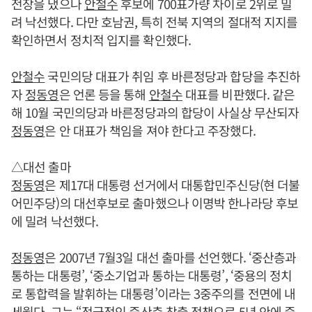
전장을 냈으나
안철수
후보에 700표가량 차이로 2위로 밀
려 낙선했다. 다만 호남권, 특히 전북 지역의 절대적 지지를
확인하면서 정치적 입지를 확인했다.
안철수
국민의당 대표가 취임 후 바른정당과 합당을 추진하
자
정동영
은 언론 등을 통해
안철수
대표를 비판했다. 같은
해 10월 국민의당과 바른정당과의 합당이 사실상 무산되자
정동영
은 안 대표가 책임을 져야 한다고 주장했다.
△대선 출마
정동영
은 제17대 대통령 선거에서 대통합민주신당(현 더불
어민주당)의 대선후보로 출마했으나 이명박 한나라당 후보
에 밀려 낙선했다.
정동영
은 2007년 7월3일 대선 출마를 선언했다. ‘중산층과
통하는 대통령’, ‘중소기업과 통하는 대통령’, ‘중용의 정치
로 통합력을 발휘하는 대통령’이라는 3중주의를 전면에 내
세웠다. 그는 “적극적인 중산층 창출 정책으로 5년 안에 중