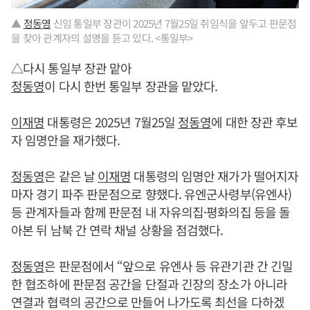
▲
정동영
신임 통일부 장관이 2025년 7월25일 취임식을 앞두고 판문점
을 찾아 관계자의 설명을 듣고 있다. <통일부>
△다시 통일부 장관 맡아
정동영
이 다시 한번 통일부 장관을 맡았다.
이재명
대통령은 2025년 7월25일
정동영
에 대한 장관 후보
자 임명안을 재가했다.
정동영
은 같은 날
이재명
대통령의 임명안 재가가 떨어지자
마자 경기 파주 판문점으로 향했다. 유엔군사령부(유엔사)
등 관계자들과 함께 판문점 내 자유의집·평화의집 등을 돌
아본 뒤 남북 간 연락 채널 상황을 점검했다.
정동영
은 판문점에서 “앞으로 유엔사 등 유관기관 간 긴밀
한 협조하에 판문점 공간을 단절과 긴장의 장소가 아니라
연결과 협력의 공간으로 만들어 나가도록 최선을 다하겠