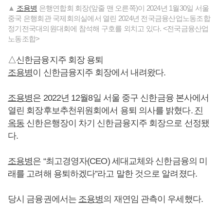
▲
조용병
은행연합회 회장(앞줄 맨 오른쪽)이 2024년 1월30일 서울
중국 은행회관 국제회의실에서 열린 2024년 전국금융산업노동조합
정기전국대의원대회에 참석해 구호를 외치고 있다. <전국금융산업
노동조합>
△신한금융지주 회장 용퇴
조용병
이 신한금융지주 회장에서 내려왔다.
조용병
은 2022년 12월8일 서울 중구 신한금융 본사에서
열린 회장후보추천위원회에서 용퇴 의사를 밝혔다.
진
옥동
신한은행장이 차기 신한금융지주 회장으로 선정됐
다.
조용병
은 “최고경영자(CEO) 세대교체와 신한금융의 미
래를 고려해 용퇴하겠다”라고 말한 것으로 알려졌다.
당시 금융권에서는
조용병
의 재연임 관측이 우세했다.