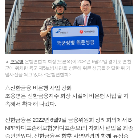
▲
조용병
은행연합회 회장(오른쪽)이 2024년 6월27일 경기도 연천
군에 위치한 육군 제5보병사단을 방문해 위문 성금을 전달한 뒤 기
념사진을 찍고 있다. <은행연합회>
△신한금융 비은행 사업 강화
조용병
은 신한금융지주 회장 시절에 비은행 사업을 지
속해서 확대해 나갔다.
신한금융은 2022년 6월9일 금융위원회 정례회의에서 B
NPP카디프손해보험(카디프손보)의 자회사 편입을 최종
승인받았다. 신한금융은 향후 사명변경과 함께 유상증