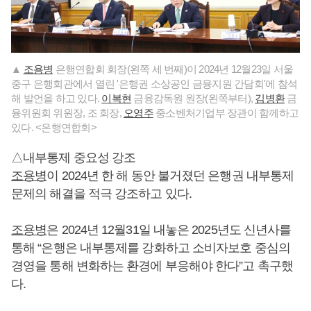
▲
조용병
은행연합회 회장(왼쪽 세 번째)이 2024년 12월23일 서울
중구 은행회관에서 열린 '은행권 소상공인 금융지원 간담회'에 참석
해 발언을 하고 있다.
이복현
금융감독원 원장(왼쪽부터),
김병환
금
융위원회 위원장, 조 회장,
오영주
중소벤처기업부 장관​이 함께하고
있다. <은행연합회>
△내부통제 중요성 강조
조용병
이 2024년 한 해 동안 불거졌던 은행권 내부통제
문제의 해결을 적극 강조하고 있다.
조용병
은 2024년 12월31일 내놓은 2025년도 신년사를
통해 “은행은 내부통제를 강화하고 소비자보호 중심의
경영을 통해 변화하는 환경에 부응해야 한다”고 촉구했
다.