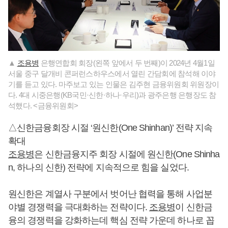
▲
조용병
은행연합회 회장(왼쪽 앞에서 두 번째)이 2024년 4월1일
서울 중구 달개비 콘퍼런스하우스에서 열린 간담회에 참석해 이야
기를 듣고 있다. 마주보고 있는 인물은 김주현 금융위원회 위원장이
다. 4대 시중은행(KB국민·신한·하나·우리)과 광주은행 은행장도 참
석했다. <금융위원회>
△신한금융회장 시절 ‘원신한(One Shinhan)’ 전략 지속
확대
조용병
은 신한금융지주 회장 시절에 원신한(One Shinha
n, 하나의 신한) 전략에 지속적으로 힘을 실었다.
원신한은 계열사 구분에서 벗어난 협력을 통해 사업분
야별 경쟁력을 극대화하는 전략이다.
조용병
이 신한금
융의 경쟁력을 강화하는데 핵심 전략 가운데 하나로 꼽