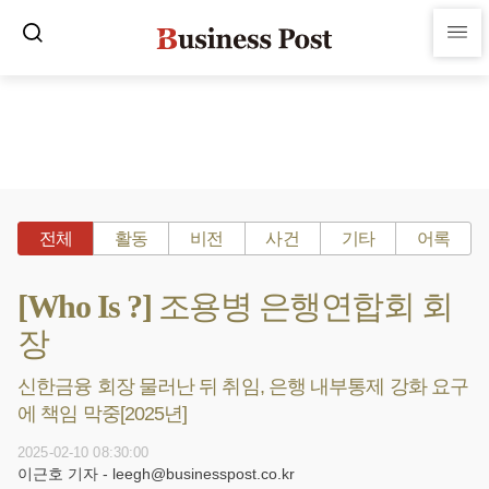
전체
활동
비전
사건
기타
어록
[Who Is ?] 조용병 은행연합회 회
장
신한금융 회장 물러난 뒤 취임, 은행 내부통제 강화 요구
에 책임 막중[2025년]
2025-02-10 08:30:00
이근호 기자 - leegh@businesspost.co.kr