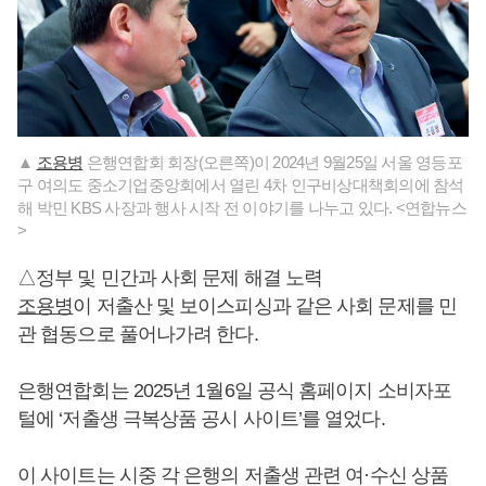
▲
조용병
은행연합회 회장(오른쪽)이 2024년 9월25일 서울 영등포
구 여의도 중소기업중앙회에서 열린 4차 인구비상대책회의에 참석
해 박민 KBS 사장과 행사 시작 전 이야기를 나누고 있다. <연합뉴스
>
△정부 및 민간과 사회 문제 해결 노력
조용병
이 저출산 및 보이스피싱과 같은 사회 문제를 민
관 협동으로 풀어나가려 한다.
은행연합회는 2025년 1월6일 공식 홈페이지 소비자포
털에 ‘저출생 극복상품 공시 사이트’를 열었다.
이 사이트는 시중 각 은행의 저출생 관련 여·수신 상품