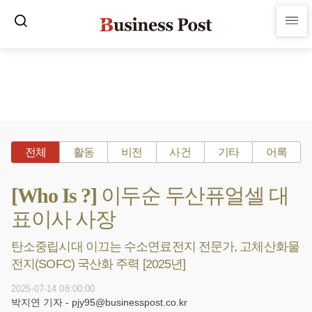
전체
활동
비전
사건
기타
어록
[Who Is ?] 이두순 두산퓨얼셀 대
표이사 사장
탄소중립시대 이끄는 수소연료전지 전문가, 고체산화물
전지(SOFC) 국산화 주력 [2025년]
2025-07-14 08:00:00
박지연 기자 - pjy95@businesspost.co.kr