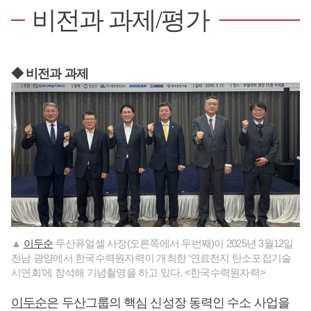
비전과 과제/평가
◆ 비전과 과제
▲
이두순
두산퓨얼셀 사장(오른쪽에서 두번째)이 2025년 3월12일
전남 광양에서 한국수력원자력이 개최한 ‘연료전지 탄소포집기술
시연회’에 참석해 기념촬영을 하고 있다. <한국수력원자력>
이두순
은 두산그룹의 핵심 신성장 동력인 수소 사업을