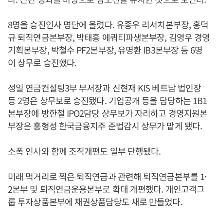
8명을 승진인사 명단에 올렸다. 유종우 리서치본부장, 홍덕
규 퇴직연금본부장, 박태홍 에쿼티파생본부장, 김영우 경영
기획본부장, 박철수 PF2본부장, 유명환 IB3본부장 등 6명
이 상무로 승진했다.
성일 연금컨설팅3부 부서장과 신현재 KIS 베트남 법인장
등 2명은 상무보로 승진됐다. 기업공개 등을 담당하는 1B1
본부장에 방한철 IPO2담당 상무보가 자리하고 경영지원본
부장은 홍형성 한국금융지주 준법감시 상무가 맡게 됐다.
소폭 인사와 함께 조직개편도 일부 단행됐다.
미래 먹거리로 찍은 퇴직연금과 관련해 퇴직연금본부를 1·
2본부 및 퇴직연금운용본부로 확대 개편했다. 개인고객그
룹 투자상품본부에 채권상품담당도 새로 만들었다.