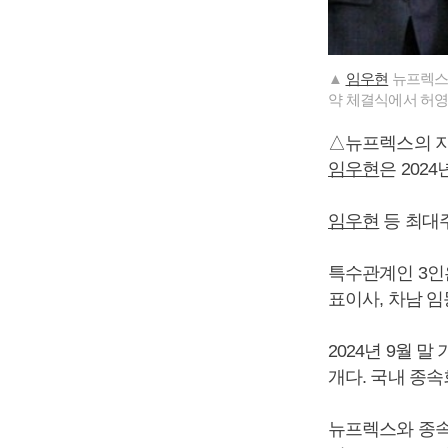
▲
임우현
뉴프렉스 
약 체결식에서 허영호
△뉴프렉스의 
임우현
은 202
임우현
등 최대주
특수관계인 3인
표이사, 차남 임동
2024년 9월 
개다. 국내 종
뉴프렉스와 종속회