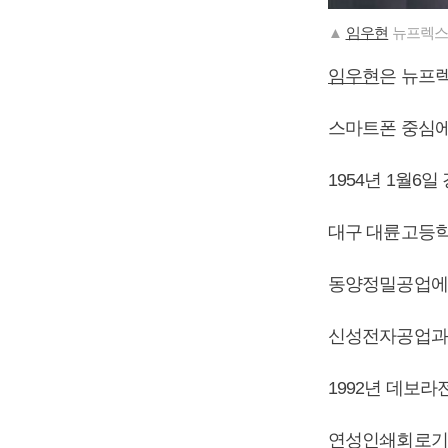
▲
임우현
뉴프렉스
임우현
은 뉴프
스마트폰 중심에
1954년 1월6
대구 대륜고등학
동양정밀공업에
신성전자공업과 
1992년 데보라
연성인쇄회로기판