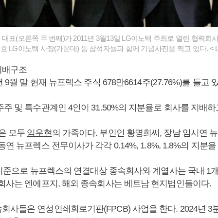
대표(오른쪽 두 번째)가 2011년 3월13일 LG이노텍 주최로 열린 협력회
 LG이노텍 사장(가운데) 등 참석자들과 함께 기념사진을 찍고 있다. < 
지배구조
4년 9월 말 현재 뉴프렉스 주식 678만6614주(27.76%)를 들고
주 및 특수관계인 4인이 31.50%의 지분율로 회사를 지배하
은 모두
임우현
의 가족이다. 부인인 황명희씨, 장남 임시연 
연 뉴프렉스 전무이사가 각각 0.14%, 1.8%, 1.8%의 지분을
말 기준으로 뉴프렉스의 연결대상 종속회사와 계열사는 국내 1개, 
속회사는 엔에프지, 해외 종속회사는 베트남 현지법인들이다.
사들은 연성인쇄회로기판(FPCB) 사업을 한다. 2024년 3