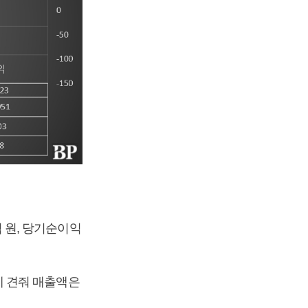
억 원, 당기순이익
원에 견줘 매출액은