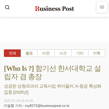
전체
활동
비전
사건
기타
어록
[Who Is ?] 함기선 한서대학교 설
립자 겸 총장
성공한 성형외과의 교육사업 뛰어들어, K-항공 특성화
집중 [2025년]
2025-07-29 08:00:00
이일형 기자 - my8272@businesspost.co.kr