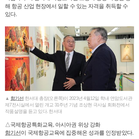
해 항공 산업 현장에서 일할 수 있는 자격을 취득할 수
있다.
▲
함기선
한서대 총장(오른쪽)이 2023년 4월12일 학내 연암도서관
제7전시실에서 열린 개교 31주년 기념 조상현 극사실 회화전에서
작품설명을 듣고 있다. 한서대
△국제항공특화교육, 아시아권 위상 강화
함기선
이 국제항공교육에 집중해온 성과를 인정받았다.