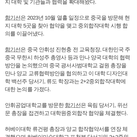
지 대학 및 기관들과 협력을 확대해왔다.
함기선
은 2023년 10월 열흘 일정으로 중국을 방문해 현
지 대학 5곳을 찾아 협약을 맺고 중외합작대학 시행 합
의를 이끌어냈다.
함기선
은 중국 안휘성 진현충 전 교육청장, 대한민국 주
중국 무한시 하성주 총영사 등과 만나 양국 대학의 협력
방안을 논의했으며 중국 광서사범대학교 걸원 총장을
만나 양교 교류협력방안을 협의하고 이 대학 디자인대
학 백선주 당서기, 류도 학장과는 2+2중외합작대학에
대한 논의를 가졌다.
안휘공업대학교를 방문한
함기선
은 육림 당서기, 위선
문 총장을 접견하고 대학원중외합작 협약을 체결했다.
허베이대학 류건평 총장과 양교 합작협약서를 연장 체