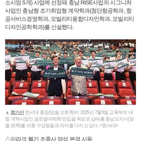
소시엄 5개) 사업에 선정돼 충남 RISE사업의 시그니처
사업인 충남형 조기취업형 계약학과(첨단항공학과, 항
공서비스경영학과, 모빌리티융합디자인학과, 모빌리티
디자인공학학과)를 신설했다.
▲
함기선
한서대 총장(앞줄 오른쪽)이 2025년 7월9일 교육부의 대
형 국책사업인 글로컬대학30 진입을 목표로 김태흠 충남도지사(앞
줄 왼쪽)를 비롯 구성원들과 의지를 다지고 있다. <한서대>
△이라크 헬기 조종사 양성 본격 시동