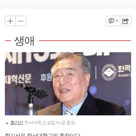
0
생애
▲
함기선
한서대학교 설립자 겸 총장.
함기선
은 한서대학교의 총장이다.