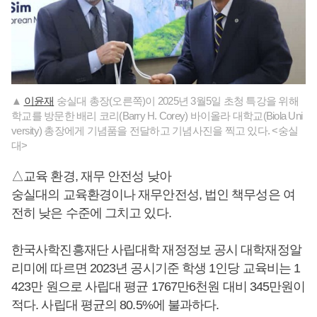
▲
이윤재
숭실대 총장(오른쪽)이 2025년 3월5일 초청 특강을 위해
학교를 방문한 배리 코리(Barry H. Corey) 바이올라 대학교(Biola Uni
versity) 총장에게 기념품을 전달하고 기념사진을 찍고 있다. <숭실
대>
△교육 환경, 재무 안전성 낮아
숭실대의 교육환경이나 재무안전성, 법인 책무성은 여
전히 낮은 수준에 그치고 있다.
한국사학진흥재단 사립대학 재정정보 공시 대학재정알
리미에 따르면 2023년 공시기준 학생 1인당 교육비는 1
423만 원으로 사립대 평균 1767만6천원 대비 345만원이
적다. 사립대 평균의 80.5%에 불과하다.