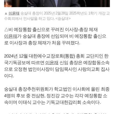
▲
이윤재
숭실대 총장이 2025년 2월28일 2025학년도 1학기 개강 교
수회의에서 인사말을 하고 있다. <숭실대>
△비 예장통합 출신으로 꾸려진 이사장-총장 체재
이윤재
가 숭실대 총장에 선임되며 비 예장통합 출신으
로 이사장과 총장 체재가 처음 꾸려졌다.
2024년 12월 대한예수교장로회(통합) 총회 교단지인 한
국기독공보에 따르면
이윤재
신임 총장은 예장합동소속
으로 오정현 법인이사장이 담임목사인 사랑의교회 집사
이다.
숭실대 총장추천위원회가 학교법인 이사회에 올린 최종
4명의 후보 중 전삼현, 정진강 교수는 각각 예장통합 소
속이며 이태식 교수는 기독교대한감리회 소속이다.