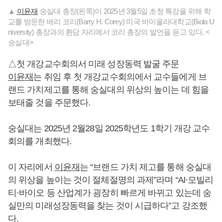
▲
이윤재
숭실대 총장(왼쪽)이 2025년 3월5일 초청 특강을 위해 학
교를 방문한 배리 코리(Barry H. Corey) 미국 바이올라대학교(Biola U
niversity) 총장과의 환담 자리에서 코리 총장의 발언을 듣고 있다. <
숭실대>
△첫 개강교수회의서 미래 성장동력 발굴 주문
이윤재
는 취임 후 첫 개강교수회의에서 교수들에게 브
랜드 가치제고를 통해 숭실대의 위상의 높이는 데 힘을
보태줄 것을 주문했다.
숭실대는 2025년 2월28일 2025학년도 1학기 개강 교수
회의를 개최했다.
이 자리에서
이윤재
는 “브랜드 가치 제고를 통해 숭실대
의 위상을 높이는 것이 절체절명의 과제”라며 “AI·모빌리
티·바이오 등 산업계가 굉장히 빠르게 바뀌고 있는데 숭
실만의 미래성장동력을 찾는 것이 시급하다”고 강조했
다.