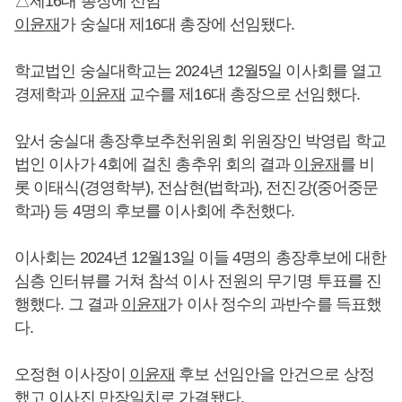
△제16대 총장에 선임
이윤재
가 숭실대 제16대 총장에 선임됐다.
학교법인 숭실대학교는 2024년 12월5일 이사회를 열고
경제학과
이윤재
교수를 제16대 총장으로 선임했다.
앞서 숭실대 총장후보추천위원회 위원장인 박영립 학교
법인 이사가 4회에 걸친 총추위 회의 결과
이윤재
를 비
롯 이태식(경영학부), 전삼현(법학과), 전진강(중어중문
학과) 등 4명의 후보를 이사회에 추천했다.
이사회는 2024년 12월13일 이들 4명의 총장후보에 대한
심층 인터뷰를 거쳐 참석 이사 전원의 무기명 투표를 진
행했다. 그 결과
이윤재
가 이사 정수의 과반수를 득표했
다.
오정현 이사장이
이윤재
후보 선임안을 안건으로 상정
했고 이사진 만장일치로 가결됐다.