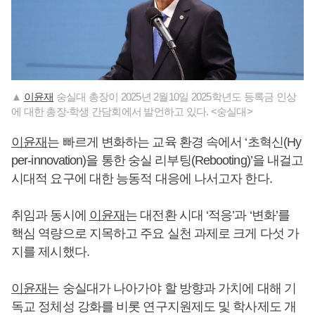
▲
이윤재
숭실대 총장이 2025년 2월10일 2025학년도 등록금 인상
에 대한 총장-학생 간담회에서 발언하고 있다. <숭실대>
이윤재
는 빠르게 변화하는 교육 환경 속에서 ‘초혁신(Hy
per-innovation)을 통한 숭실 리부팅(Rebooting)’을 내걸고
시대적 요구에 대한 능동적 대응에 나서고자 한다.
취임과 동시에
이윤재
는 대전환 시대 ‘적응’과 ‘변화’를
핵심 역량으로 지목하고 주요 실천 과제로 크게 다섯 가
지를 제시했다.
이윤재
는 숭실대가 나아가야 할 방향과 가치에 대해 기
독교 정체성 강화를 비롯 연구지원제도 및 학사제도 개