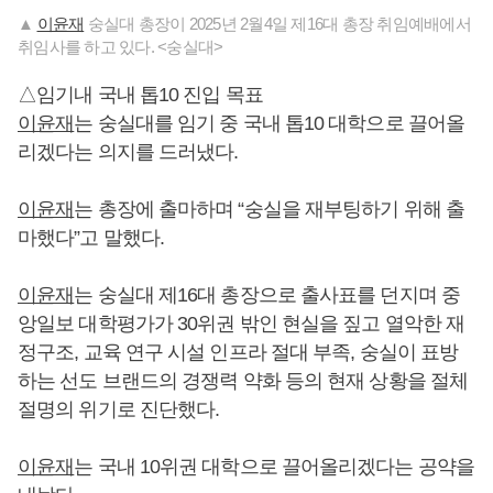
▲
이윤재
숭실대 총장이 2025년 2월4일 제16대 총장 취임예배에서
취임사를 하고 있다. <숭실대>
△임기내 국내 톱10 진입 목표
이윤재
는 숭실대를 임기 중 국내 톱10 대학으로 끌어올
리겠다는 의지를 드러냈다.
이윤재
는 총장에 출마하며 “숭실을 재부팅하기 위해 출
마했다”고 말했다.
이윤재
는 숭실대 제16대 총장으로 출사표를 던지며 중
앙일보 대학평가가 30위권 밖인 현실을 짚고 열악한 재
정구조, 교육 연구 시설 인프라 절대 부족, 숭실이 표방
하는 선도 브랜드의 경쟁력 약화 등의 현재 상황을 절체
절명의 위기로 진단했다.
이윤재
는 국내 10위권 대학으로 끌어올리겠다는 공약을