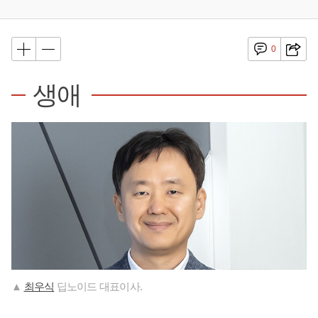
0
생애
▲
최우식
딥노이드 대표이사.