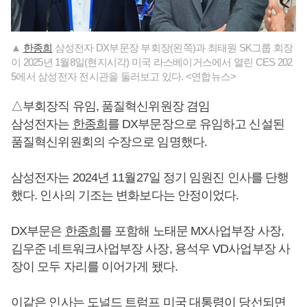
▲
한종희
삼성전자 DX부문장 부회장(왼쪽)과 최태원 SK그룹 회장
이 2025년 1월8일(현지시각) 미국 라스베이거스에서 열린 CES 202
5에서 삼성전자 전시관을 둘러보고 있다. <연합뉴스>
△부회장직 유임, 품질혁신위원장 겸임
삼성전자는
한종희
를 DX부문장으로 유임하고 신설된
품질혁신위원회의 수장으로 임명했다.
삼성전자는 2024년 11월27일 정기 임원진 인사를 단행
했다. 인사의 기조는 변화보다는 안정이었다.
DX부문은
한종희
를 포함해 노태문 MX사업부장 사장,
김우준 네트워크사업부장 사장, 용석우 VD사업부장 사
장이 모두 자리를 이어가게 됐다.
이같은 인사는 도널드 트럼프 미국 대통령이 당선되면