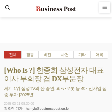
전체
활동
비전
사건
기타
어록
[Who Is ?] 한종희 삼성전자 대표
이사 부회장 겸 DX부문장
세계 1위 삼성TV의 산 증인, 의료·로봇 등 4대 신사업 집
중 투자 [2025년]
2025-03-21 08:30:00
김호현 기자 - hsmyk@businesspost.co.kr