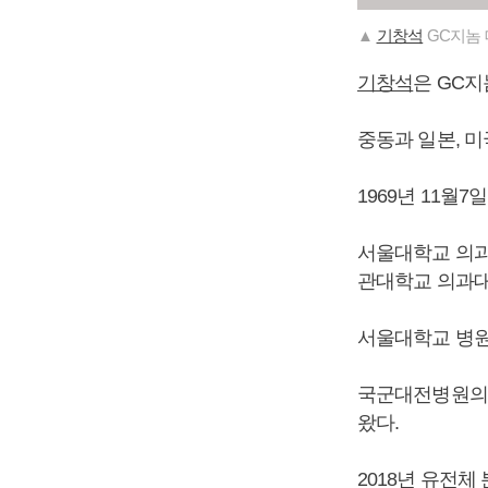
▲
기창석
GC지놈 
기창석
은 GC지
중동과 일본, 
1969년 11월7
서울대학교 의과
관대학교 의과대
서울대학교 병원
국군대전병원의
왔다.
2018년 유전