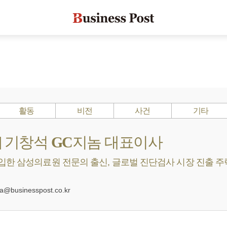
활동
비전
사건
기타
s ?] 기창석 GC지놈 대표이사
한 삼성의료원 전문의 출신, 글로벌 진단검사 시장 진출 주력 [
businesspost.co.kr