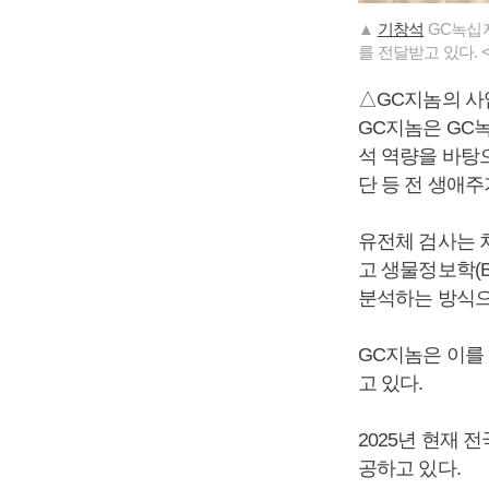
▲
기창석
GC녹십자
를 전달받고 있다. <
△GC지놈의 사
GC지놈은 GC
석 역량을 바탕으
단 등 전 생애
유전체 검사는 
고 생물정보학(Bi
분석하는 방식으
GC지놈은 이를
고 있다.
2025년 현재 
공하고 있다.