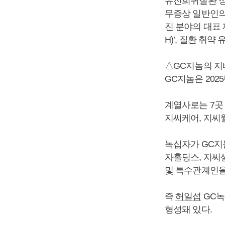
유전희귀질환 정
무증상 일반인의
진 분야의 대표 
H)’, 질환 취약
△GC지놈의 
GC지놈은 202
계열사로는 7곳
지씨케어, 지씨웰
녹십자가 GC지놈
자홀딩스, 지씨셀,
및 특수관계인을 
즉
허일섭
GC녹
형성돼 있다.