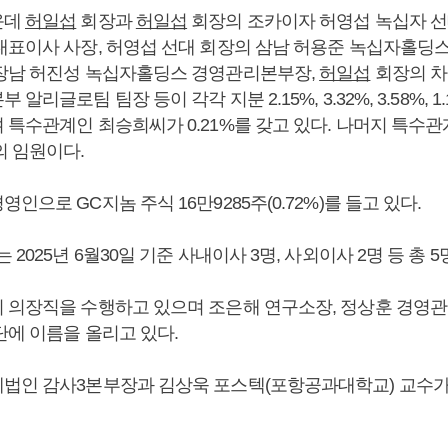
운데
허일섭
회장과
허일섭
회장의 조카이자 허영섭 녹십자 선
대표이사 사장, 허영섭 선대 회장의 삼남 허용준 녹십자홀딩스
장남 허진성 녹십자홀딩스 경영관리본부장,
허일섭
회장의 차
리글로팀 팀장 등이 각각 지분 2.15%, 3.32%, 3.58%, 1.1
 특수관계인 최승희씨가 0.21%를 갖고 있다. 나머지 특수관
의 임원이다.
영인으로 GC지놈 주식 16만9285주(0.72%)를 들고 있다.
 2025년 6월30일 기준 사내이사 3명, 사외이사 2명 등 총 
회 의장직을 수행하고 있으며 조은해 연구소장, 정상훈 경영관
단에 이름을 올리고 있다.
법인 감사3본부장과 김상욱 포스텍(포항공과대학교) 교수가