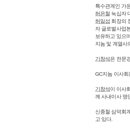
특수관계인 가
허은철
녹십자 
허일섭
회장의 
자 글로벌사업본부 알
보유하고 있으며
지놈 및 계열사
기창석
은 전문경
GC지놈 이사회는
기창석
이 이사
께 사내이사 명
신종철 삼덕회계
고 있다.