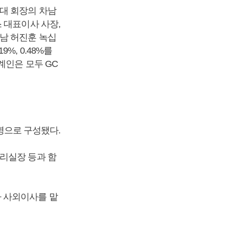
대 회장의 차남
 대표이사 사장,
남 허진훈 녹십
9%, 0.48%를
계인은 모두 GC
5명으로 구성됐다.
리실장 등과 함
 사외이사를 맡