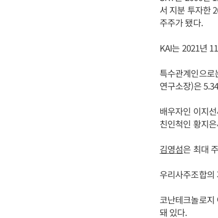
서 지분 투자한 2
주주가 됐다.
KAI는 2021년
특수관계인으로는 사
연구소장)은 5.3
배우자인 이지선씨가
친인척인 황지은씨,
김영섬
은 최대 주
우리사주조합의 지
코난테크놀로지 이
돼 있다.