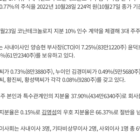
0.77%의 주식을 2022년 10월28일 224억 원(10월27일 종가 
 11월23일 코난테크놀로지 지분 10% 인수 계약을 체결해 3대 주주
내이사인 양승현 부사장(CTO)이 7.25%(83만1220주) 윤덕
4%(61만2340주)를 보유하고 있다.
 0.73%(8만3880주), 누이인 김경미씨가 0.49%(5만5680
 황진씨, 황성택씨가 각각 0.08%(9280주)를 갖고 있다.
주 본인과 특수관계인의 지분율 37.90%(434만6340주)로 회
분율은 0.15%로
김영섬
의 우호 지분율은 66.37%로 절반을 
사회는 사내이사 3명, 기타비상무이사 2명, 사외이사 1명 총 