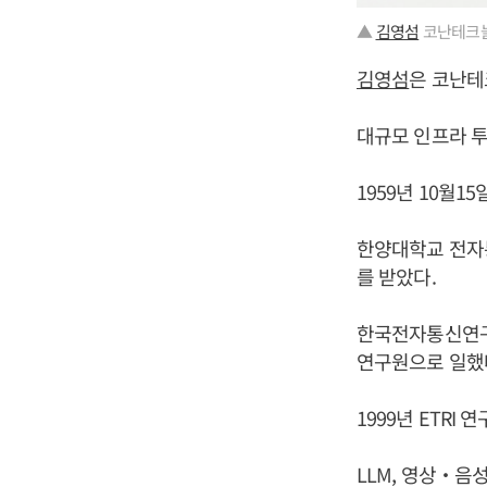
▲
김영섬
코난테크놀
김영섬
은 코난테
대규모 인프라 투
1959년 10월1
한양대학교 전자
를 받았다.
한국전자통신연구원
연구원으로 일했
1999년 ETR
LLM, 영상‧음