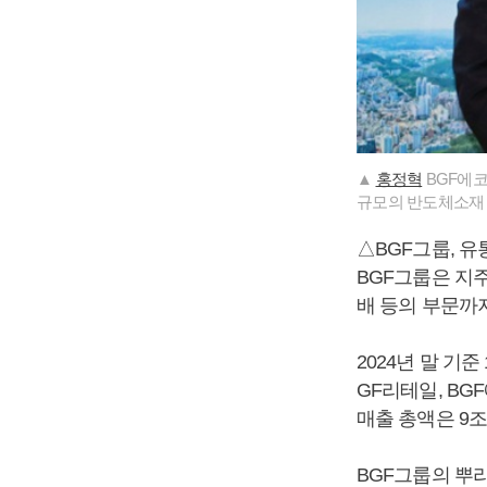
▲
홍정혁
BGF에코
규모의 반도체소재 
△BGF그룹, 
BGF그룹은 지주
배 등의 부문까
2024년 말 기
GF리테일, BG
매출 총액은 9조
BGF그룹의 뿌