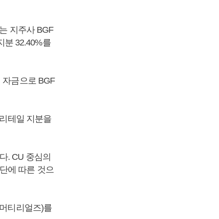
는 지주사 BGF
분 32.40%를
 자금으로 BGF
F리테일 지분을
. CU 중심의
단에 따른 것으
코머티리얼즈)를