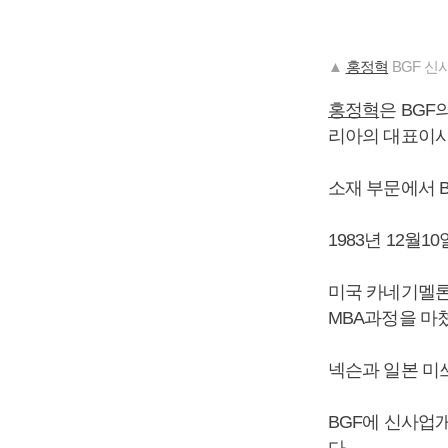
▲
홍정혁
BGF 신
홍정혁
은 BG
리아의 대표이사
소재 부문에서 
1983년 12월1
미국 카네기멜
MBA과정을 마
넥슨과 일본 미
BGF에 신사업