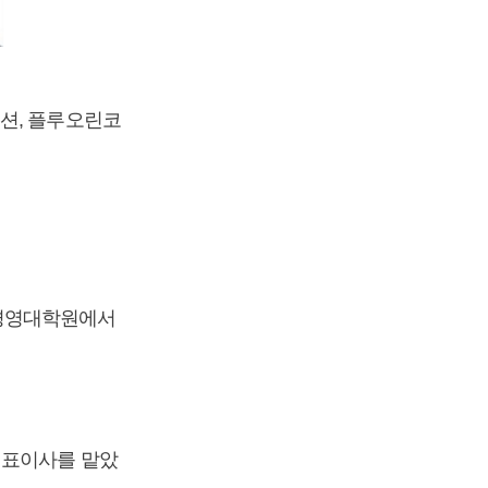
션, 플루오린코
경영대학원에서
대표이사를 맡았