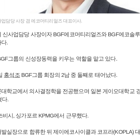
사업담당 사장 겸 에코머티리얼즈 대표이사.
F의 신사업담당 사장이자 BGF에코머티리얼즈와 BGF에코솔루
다.
BGF그룹의 신성장동력을 키우는 역할을 맡고 있다.
0일
홍석조
BGF그룹 회장의 2남 중 둘째로 태어났다.
론대학교에서 의사결정학을 전공했으며 일본 게이오대학교 
쳤다.
쓰비시, 싱가포르 KPMG에서 근무했다.
개발실장으로 합류한 뒤 제이에코사이클과 코프라(KOPLA) 