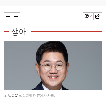
0
생애
▲
박종문
삼성증권 대표이사 사장.