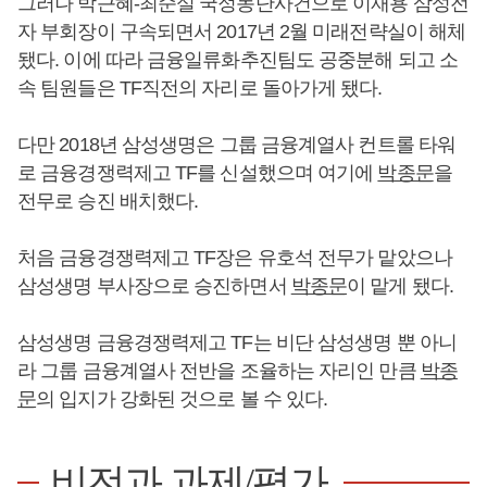
그러나 박근혜-최순실 국정농단사건으로 이재용 삼성전
자 부회장이 구속되면서 2017년 2월 미래전략실이 해체
됐다. 이에 따라 금융일류화추진팀도 공중분해 되고 소
속 팀원들은 TF직전의 자리로 돌아가게 됐다.
다만 2018년 삼성생명은 그룹 금융계열사 컨트롤 타워
로 금융경쟁력제고 TF를 신설했으며 여기에
박종문
을
전무로 승진 배치했다.
처음 금융경쟁력제고 TF장은 유호석 전무가 맡았으나
삼성생명 부사장으로 승진하면서
박종문
이 맡게 됐다.
삼성생명 금융경쟁력제고 TF는 비단 삼성생명 뿐 아니
라 그룹 금융계열사 전반을 조율하는 자리인 만큼
박종
문
의 입지가 강화된 것으로 볼 수 있다.
비전과 과제/평가