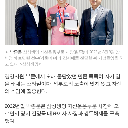
▲
박종문
삼성생명 자산운용부문 사장(왼쪽)이 2023년 8월8일 안
세영 배트민턴 선수(가운데)에게 감사패를 전달한 뒤 기념촬영을 하
고 있다. <삼성생명>
경영지원 부문에서 오래 몸담았던 만큼 묵묵히 자기 일
을 해내는 스타일이다. 외부로의 노출이 많지 않고 자신
의 소임에 집중한다.
2022년말
박종문
은 삼성생명 자산운용부문 사장에 오
르면서 당시 전영묵 대표이사 사장과 쌍두체제를 구축
했다.