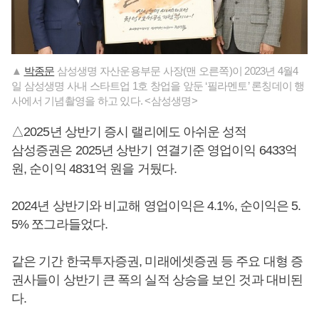
▲
박종문
삼성생명 자산운용부문 사장(맨 오른쪽)이 2023년 4월4
일 삼성생명 사내 스타트업 1호 창업을 앞둔 ‘필라멘토’ 론칭데이 행
사에서 기념촬영을 하고 있다. <삼성생명>
△2025년 상반기 증시 랠리에도 아쉬운 성적
삼성증권은 2025년 상반기 연결기준 영업이익 6433억
원, 순이익 4831억 원을 거뒀다.
2024년 상반기와 비교해 영업이익은 4.1%, 순이익은 5.
5% 쪼그라들었다.
같은 기간 한국투자증권, 미래에셋증권 등 주요 대형 증
권사들이 상반기 큰 폭의 실적 상승을 보인 것과 대비된
다.