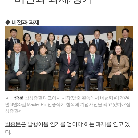
◆ 비전과 과제
▲
박종문
삼성증권 대표이사 사장(앞줄 왼쪽에서 네번째)이 2024
년 3월25일 Master PB 인증식에 참석해 기념사진을 찍고 있다. <삼
성증권>
박종문
은 발행어음 인가를 얻어야 하는 과제를 안고 있
다.