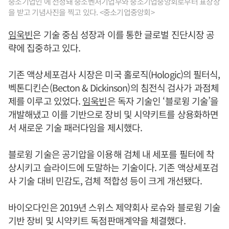
중소기업인'에 선정돼 중소벤처기업부와 중소기업중앙회로부터 표창장
을 받고 기념사진을 찍고 있다. <중소기업중앙회>
임욱빈
은 기술 중심 성장과 이를 통한 글로벌 진단시장 공
략에 집중하고 있다.
기존 액상세포검사 시장은 미국 홀로직(Hologic)의 필터식,
벡톤디킨슨(Becton & Dickinson)의 침전식 검사가 과점체
제를 이루고 있었다.
임욱빈
은 독자 기술인 ‘블로윙 기술’을
개발해냈고 이를 기반으로 장비 및 시약키트를 상용화하면
서 새로운 기술 패러다임을 제시했다.
블로윙 기술은 공기압을 이용해 검체 내 세포를 필터에 착
상시키고 슬라이드에 도말하는 기술이다. 기존 액상세포검
사 기술 대비 민감도, 검체 적합성 등이 크게 개선됐다.
바이오다인은 2019년 스위스 제약회사 로슈와 블로윙 기술
기반 장비 및 시약키트 독점판매계약을 체결했다.