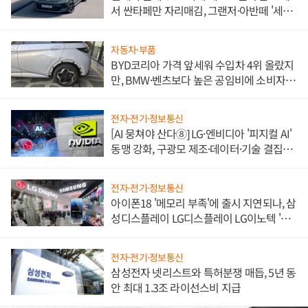
서 싼타페만 자리매김, 그랜저·아반떼 '세단
쌍끌이'로 내수 방어
자동차·부품
BYD코리아 가격 앞세워 수입차 4위 올랐지
만, BMW·벤츠보다 높은 공임비에 소비자
불만 폭발
전자·전기·정보통신
[AI 뭉쳐야 산다⑧] LG·엔비디아 '피지컬 AI'
동맹 강화, 구광모 제조·데이터·기술 결집
해 종합 로보틱스 기업으로
전자·전기·정보통신
아이폰18 '메모리 부족'에 출시 지연되나, 삼
성디스플레이 LG디스플레이 LG이노텍 '탈
애플' 수익 다각화 속도
전자·전기·정보통신
삼성전자 넷리스트와 특허분쟁 매듭, 5년 동
안 최대 1.3조 라이선스비 지급