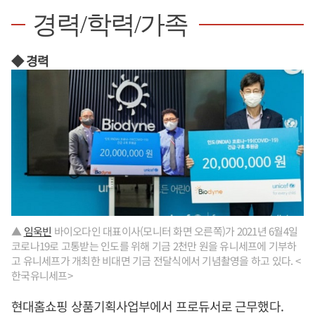
경력/학력/가족
◆ 경력
▲
임욱빈
바이오다인 대표이사(모니터 화면 오른쪽)가 2021년 6월4일
코로나19로 고통받는 인도를 위해 기금 2천만 원을 유니세프에 기부하
고 유니세프가 개최한 비대면 기금 전달식에서 기념촬영을 하고 있다. <
한국유니세프>
현대홈쇼핑 상품기획사업부에서 프로듀서로 근무했다.