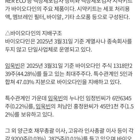
RER ECO 등 액상세포검사 장비와 액상세포검사 시약키트
가 바이오다인의 주요 제품이다. 시약키트는 세포 처리용
액, 멤브레인 필터, 바이알, 기타 소모품 등으로 구성된다.
△바이오다인의 지배구조
바이오다인은 2025년 3월31일 기준 계열사나 종속회사를
두지 않고 단일사업체로 운영되고 있다.
임욱빈
은 2025년 3월31일 기준 바이오다인 주식 1318만2
39주(44.28%)를 들고 있는 최대주주다. 특수관계인 5인과
합쳐 47.03% 지분으로 바이오다인을 지배하고 있다.
특수관계인 가운데
임욱빈
의 누나인 임정빈씨가 6만6345
주(0.22%)를,
임욱빈
의 처남인 홍정완씨가 45만1천 주(1.5
2%)를 보유하고 있다.
그 외 양근호 재무총괄 이사, 고유라 인사총괄 이사 등이 각
각 9200주(0.03%), 2875주(0.01%)를 들고 있으며 바이오