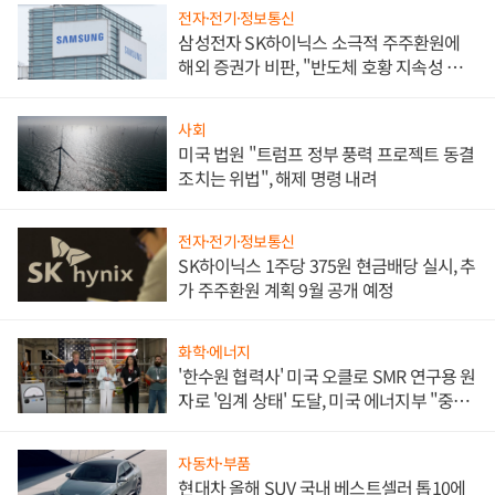
전자·전기·정보통신
삼성전자 SK하이닉스 소극적 주주환원에
해외 증권가 비판, "반도체 호황 지속성 의
문"
사회
미국 법원 "트럼프 정부 풍력 프로젝트 동결
조치는 위법", 해제 명령 내려
전자·전기·정보통신
SK하이닉스 1주당 375원 현금배당 실시, 추
가 주주환원 계획 9월 공개 예정
화학·에너지
'한수원 협력사' 미국 오클로 SMR 연구용 원
자로 '임계 상태' 도달, 미국 에너지부 "중요
한 이정표"
자동차·부품
현대차 올해 SUV 국내 베스트셀러 톱10에