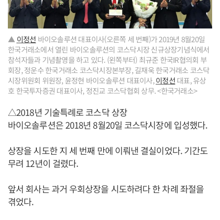
▲
이정선
바이오솔루션 대표이사(오른쪽 세 번째)가 2019년 8월20일
한국거래소에서 열린 바이오솔루션의 코스닥시장 신규상장기념식에서
참석자들과 기념촬영을 하고 있다. (왼쪽부터) 최규준 한국IR협의회 부
회장, 정운수 한국거래소 코스닥시장본부장, 길재욱 한국거래소 코스닥
시장위원회 위원장, 윤정현 바이오솔루션 대표이사,
이정선
대표, 유상
호 한국투자증권 대표이사, 정진교 코스닥협회 상무. <한국거래소>
△2018년 기술특례로 코스닥 상장
바이오솔루션은 2018년 8월20일 코스닥시장에 입성했다.
상장을 시도한 지 세 번째 만에 이뤄낸 결실이었다. 기간도
무려 12년이 걸렸다.
앞서 회사는 과거 우회상장을 시도하려다 한 차례 좌절을
겪었다.