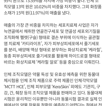
95억 원으로 73.55%를 차지해 가장 비중이 높다. 인체 조
직모델 13억 원은 10.02%의 비중을 차지했다. 그외 화장품
소재가 15억 원(11.97%)의 매출을 냈다.
매출의 가장 큰 비중을 차지하는 세포치료제 사업은 자가
늑연골에서 채취한 연골전구세포 및 연골성 세포외기질을
조직화해 펠렛(구슬) 형태로 결손 부위에 이식하는 골관절
염 치료제 ‘카티라이프’, 자가 피부상피세포에서 줄기세포
를 분리, 배양해 액상 형태로 분무하는 화상치료제 ‘케라힐’,
동종 피부상피세포 줄기세포를 활용해 하이드로겔 형태로
바르는 화상치료제 ‘케라힐 알로’ 등을 중심으로 이뤄진다.
인체 조직모델은 약물 독성 및 유효성 예측을 위한 동물대
체시험용 인체 조직 제품으로 주력 제품인 인체각막모델
‘MCTT HCE’, 인체 피부모델 ‘KeraSkin’ 외에도 기관지, 구
강, 간, 췌장 등의 조직모델 제품을 판매하고 있다. 동물대체
시험은 윤리적인 이유뿐만 아니라 동물시험 결과로 실제 인
체에서의 약물 작용을 정확히 예측하기 어렵다는 점에서 전