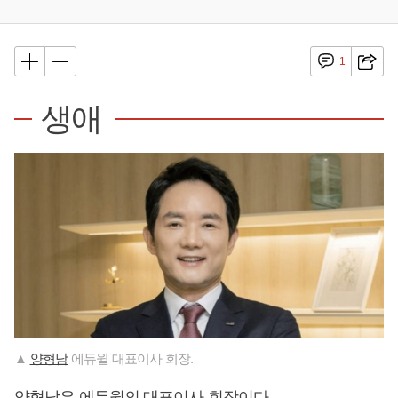
1
생애
▲
양형남
에듀윌 대표이사 회장.
양형남
은 에듀윌의 대표이사 회장이다.