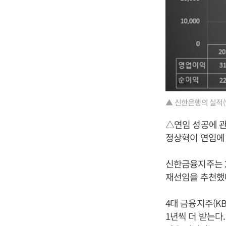
▲ 신한은행의 실적(
△연임 성공에 관
정상혁
이 연임에
신한금융지주는 
재선임을 추천했
4대 금융지주(K
1년씩 더 받는다.