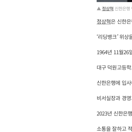
▲
정상혁
신한은행 
정상혁
은 신한은
‘리딩뱅크’ 위상
1964년 11월2
대구 덕원고등학
신한은행에 입사
비서실장과 경영
2023년 신한은
소통을 잘하고 