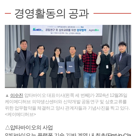
경영활동의 공과
▲
이수진
압타바이오 대표이사(왼쪽 세 번째)가 2024년 12월26일
케이메디허브 의약생산센터와 신약개발 공동연구 및 상호교류를
위한 업무협약을 체결하고 양사 관계자들과 기념사진을 찍고 있다.
<케이메디허브>
△압타바이오의 사업
압타바이오는 플랫폼 기술 기반 계열 내 최초(First-in-Cla