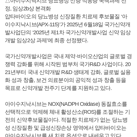
△아이수지낙시브 당뇨병성 신증 적응증 국책과제 선
정, 임상2b상 본격화
압타바이오의 당뇨병성 신장질환 치료제 후보물질 ‘아
이수지낙시브(APX-115)’가 2025년 6월18일 국가신약개
발사업단의 ‘2025년 제1차 국가신약개발사업 신약 임상
개발 임상2상 과제’에 최종 선정됐다.
국가신약개발사업은 국내 제약·바이오산업의 글로벌 경
쟁력 강화를 위해 시작된 범부처 국가R&D 사업이다. 20
21년부터 국내 신약개발 R&D 생태계 강화, 글로벌 실용
화 성과 창출, 보건 의료분야의 공익적 성과 창출 등을
목표로 신약개발 전주기 단계를 지원하고 있다.
아이수지낙시브는 NOX(NADPH Oxidase) 동질효소를
선택적으로 억제해 체내 활성산소(ROS)를 조절하는 기
전의 신약후보물질이다. 적절한 치료제가 없는 당뇨병
성 신장질환 및 급성신장손상 영역에서 압타바이오는
아이수지낙시브를 새 치료 옵션으로 내세우고 있다.