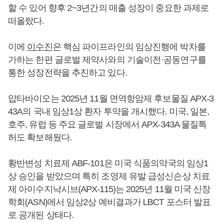
할 수 있어 향후 2~3년간의 매출 성장이 중요한 과제로
떠올랐다.
이에
이수진
은 핵심 파이프라인의 임상진행에 박차를
가하는 한편 글로벌 제약사와의 기술이전·공동연구를
통한 성장전략을 추진하고 있다.
압타바이오는 2025년 11월 면역항암제 후보물질 APX-3
43A의 국내 임상1상 환자 투약을 개시했다. 미국, 일본,
호주, 유럽 등 주요 글로벌 시장에서 APX-343A 물질특
허도 확보해뒀다.
황반변성 치료제 ABF-101은 미국 식품의약국의 임상1
상 승인을 받았으며 특히 조영제 유발 급성신손상 치료
제 아이수지낙시브(APX-115)는 2025년 11월 미국 신장
학회(ASN)에서 임상2상 예비결과가 LBCT 포스터 발표
로 공개된 상태다.