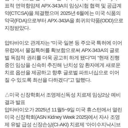
표적 면역항암제 APX-343A의 임상시험 협력 및 공급계
약(CTCSA)을 체결했으며 2025년 6월에는 미국 식품의
약국(FDA)으로부터 APX-343A을 희귀의약품(ODD)으로
지정받았다.
압타바이오 관계자는 “미국·일본 등 주요국 특허에 이어
유럽에서 물질특허를 확보함으로써 APX-343A의 글로
벌 독점적 권리를 더욱 공고히 하게 됐다”며 “현재 진행
중인 임상을 신속히 추진해 난치성 암 환자에게 새로운
치료 옵션을 제공하고 향후 글로벌 파트너십으로 이어
질 수 있도록 최선을 다하겠다”고 말했다.
△미국 신장학회서 조영제신독성 치료제 임상2상 예비
결과 발표
압타바이오가 2025년 11월5~9일 미국 휴스턴에서 열린
미국 신장학회(ASN Kidney Week 2025)에서 자사 조영
제 유발 급성 신장손상(CI-AKI) 치료제 ‘아이수지낙시브