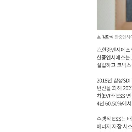
▲
김환식
한중엔시에
△한중엔시에스
한중엔시에스는 1
설립하고 코넥스 
2018년 삼성SDI
변신을 꾀해 20
차(EV)와 ESS
4년 60.50%에서
수랭식 ESS는 
에너지 저장 시스