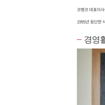
코뱅코 대표이사
1995년 등단한 
경영