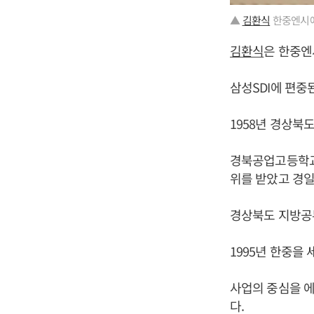
▲
김환식
한중엔시에
김환식
은 한중엔
삼성SDI에 편중
1958년 경상북
경북공업고등학교
위를 받았고 경
경상북도 지방공
1995년 한중을
사업의 중심을 
다.