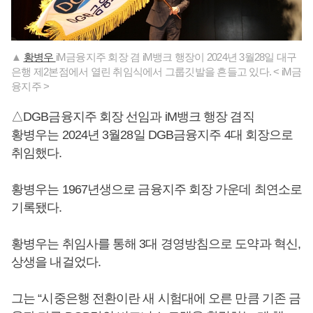
▲
황병우
iM금융지주 회장 겸 iM뱅크 행장이 2024년 3월28일 대구
은행 제2본점에서 열린 취임식에서 그룹깃발을 흔들고 있다. < iM금
융지주 >
△DGB금융지주 회장 선임과 iM뱅크 행장 겸직
황병우는 2024년 3월28일 DGB금융지주 4대 회장으로
취임했다.
황병우는 1967년생으로 금융지주 회장 가운데 최연소로
기록됐다.
황병우는 취임사를 통해 3대 경영방침으로 도약과 혁신,
상생을 내걸었다.
그는 “시중은행 전환이란 새 시험대에 오른 만큼 기존 금