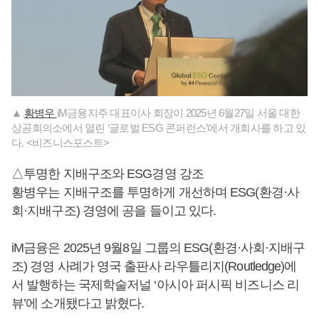
▲
황병우
iM금융지주 대표이사 회장이 2025년 6월27일 서울 대한
상공회의소에서 열린 ‘글로벌 ESG 콘퍼런스’에서 개회사를 하고 있
다. <비즈니스포스트>
△투명한 지배구조와 ESG경영 강조
황병우는 지배구조를 투명하게 개선하며 ESG(환경·사
회·지배구조) 경영에 공을 들이고 있다.
iM금융은 2025년 9월8일 그룹의 ESG(환경·사회·지배구
조) 경영 사례가 영국 출판사 라우틀리지(Routledge)에
서 발행하는 국제학술저널 ‘아시아 퍼시픽 비즈니스 리
뷰’에 소개됐다고 밝혔다.