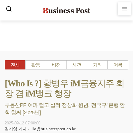
전체
활동
비전
사건
기타
어록
[Who Is ?] 황병우 iM금융지주 회
장 겸 iM뱅크 행장
부동산PF 여파 털고 실적 정상화 원년, '전국구' 은행 안
착 힘써 [2025년]
2025-09-12 07:00:00
김지영 기자 - lilie@businesspost.co.kr