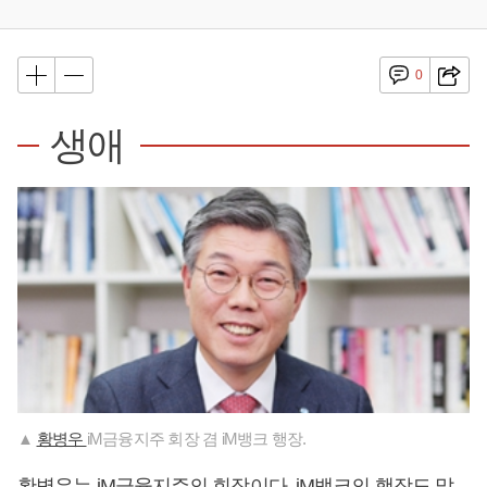
0
생애
▲
황병우
iM금융지주 회장 겸 iM뱅크 행장.
황병우는 iM금융지주의 회장이다. iM뱅크의 행장도 맡