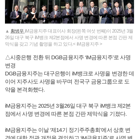
▲
황병우
iM금융지주 대표이사 회장(왼쪽 여섯 번째)이 2025년 3월
26일 대구 북구 iM뱅크 제2본점에서 사명 변경에 따른 본점 간판 제
막식을 갖고 기념 촬영을 하고 있다.< iM금융지주 >
△시중은행 전환 뒤 DGB금융지주 ‘iM금융지주’로 사명
변경
DGB금융지주는 대구은행이 iM뱅크로 사명을 변경한 데
이어 지주사도 사명을 바꾸며 전국구 금융그룹으로 도
약을 본격화했다.
iM금융지주는 2025년 3월26일 대구 북구 iM뱅크 제2본
점에서 사명 변경에 따른 본점 간판 제막식을 기졌다.
iM금융지주는 이날 ‘제14기 정기주주총회’에서 상호 변
경에 대한 정관 개정을 결의하고 ‘iM금융지주’로 사명 변