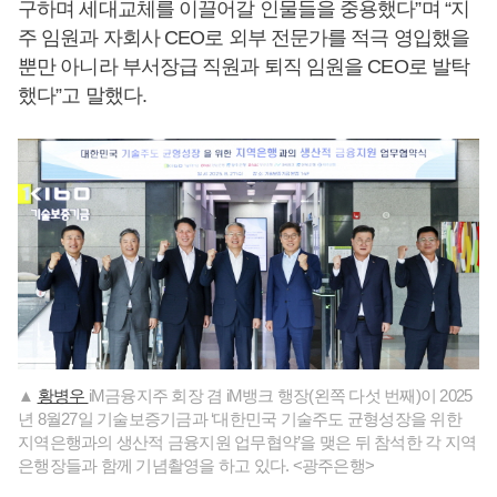
구하며 세대교체를 이끌어갈 인물들을 중용했다”며 “지
주 임원과 자회사 CEO로 외부 전문가를 적극 영입했을
뿐만 아니라 부서장급 직원과 퇴직 임원을 CEO로 발탁
했다”고 말했다.
▲
황병우
iM금융지주 회장 겸 iM뱅크 행장(왼쪽 다섯 번째)이 2025
년 8월27일 기술보증기금과 ‘대한민국 기술주도 균형성장을 위한
지역은행과의 생산적 금융지원 업무협약’을 맺은 뒤 참석한 각 지역
은행장들과 함께 기념촬영을 하고 있다. <광주은행>