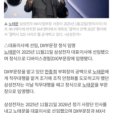
▲
노태문
삼성전자 MX사업부장 사장이 2025년 1월22일(현지시각) 미
국 새너제이에 위치한 SAP센터에서 개최된 '갤럭시 언팩 2025' 행사에
서 '갤럭시 S25 시리즈'를 공개하고 있다. <삼성전자>
△대표이사에 선임, DX부문장 정식 임명
노태문
이 2025년 11월21일 삼성전자 대표이사에 선임됐으
며 정식으로 디바이스경험(DX)부문장에 임명됐다.
DX부문장을 맡고 있던
한종희
부회장의 공백으로
노태문
에
게 직무대행을 맡겨 조기에 조직 안정화를 도모하고자 했던
삼성전자는 이날 직무대행을 떼고 정식으로
노태문
을 부문
장으로 임명했다.
삼성전자는 2025년 11월21일 2026년 정기 사장단 인사를
내고
노태문
을 대표이사로 선임했으며 DX부문장과 MX사