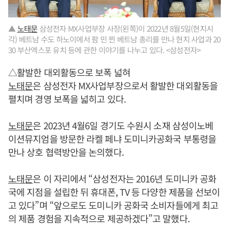
▲
노태문
삼성전자 MX사업부장 사장(왼쪽)이 2022년 8월5일(현지시
각) 베트남 수도 하노이에서 팜 민 찐 베트남 총리를 만나 현지 사업과 20
30 부산엑스포 유치 등에 관한 이야기를 나누고 있다. <삼성전자>
△활발한 대외활동으로 보폭 넓혀
노태문
은 삼성전자 MX사업부장으로서 활발한 대외활동을
펼치며 경영 보폭을 넓히고 있다.
노태문
은 2023년 4월6일 경기도 수원시 소재 삼성이노베
이션뮤지엄을 방문한 라켈 페냐 도미니카공화국 부통령을
만나 상호 협력방안을 논의했다.
노태문
은 이 자리에서 “삼성전자는 2016년 도미니카 공화
국에 지점을 설립한 뒤 휴대폰, TV 등 다양한 제품을 선보이
고 있다”며 “앞으로도 도미니카 공화국 소비자들에게 최고
의 제품 경험을 지속적으로 제공하겠다”고 말했다.