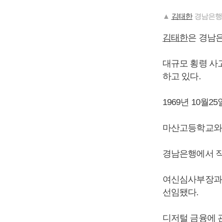
▲
김태한
경남은행 
김태한
은 경남
대규모 횡령 사
하고 있다.
1969년 10월
마산고등학교와
경남은행에서 직
여신심사부장과 
선임됐다.
디저털 금융에 