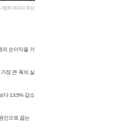
나협회 제13대 회장
 원의 순이익을 거
가장 큰 폭의 실
다 13.5% 감소
원인으로 꼽는