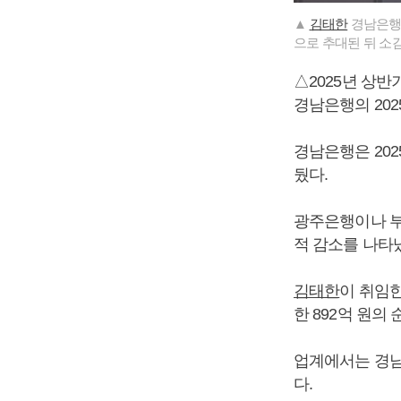
▲
김태한
경남은행장
으로 추대된 뒤 소
△2025년 상반
경남은행의 20
경남은행은 202
뒀다.
광주은행이나 부
적 감소를 나타
김태한
이 취임한
한 892억 원의
업계에서는 경남
다.