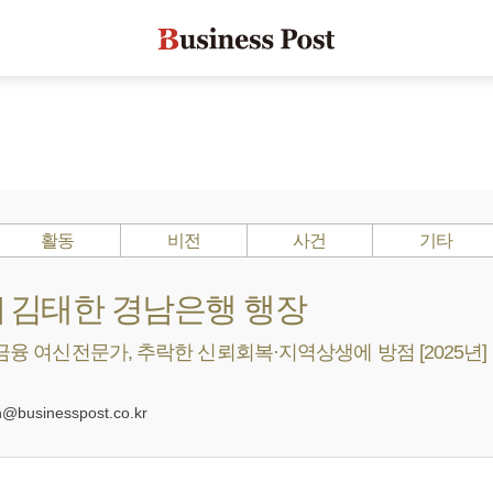
활동
비전
사건
기타
s ?] 김태한 경남은행 행장
K금융 여신전문가, 추락한 신뢰회복·지역상생에 방점 [2025년]
0
businesspost.co.kr