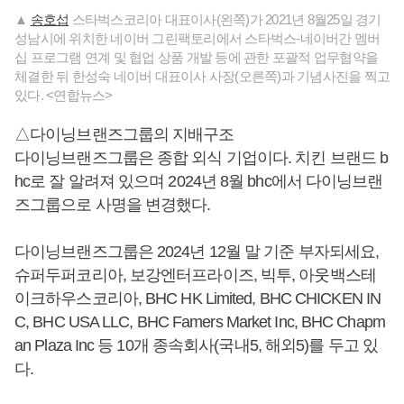
▲
송호섭
스타벅스코리아 대표이사(왼쪽)가 2021년 8월25일 경기
성남시에 위치한 네이버 그린팩토리에서 스타벅스-네이버간 멤버
십 프로그램 연계 및 협업 상품 개발 등에 관한 포괄적 업무협약을
체결한 뒤 한성숙 네이버 대표이사 사장(오른쪽)과 기념사진을 찍고
있다. <연합뉴스>
△다이닝브랜즈그룹의 지배구조
다이닝브랜즈그룹은 종합 외식 기업이다. 치킨 브랜드 b
hc로 잘 알려져 있으며 2024년 8월 bhc에서 다이닝브랜
즈그룹으로 사명을 변경했다.
다이닝브랜즈그룹은 2024년 12월 말 기준 부자되세요,
슈퍼두퍼코리아, 보강엔터프라이즈, 빅투, 아웃백스테
이크하우스코리아, BHC HK Limited, BHC CHICKEN IN
C, BHC USA LLC, BHC Famers Market Inc, BHC Chapm
an Plaza Inc 등 10개 종속회사(국내5, 해외5)를 두고 있
다.