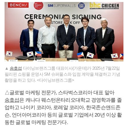
▲
송호섭
다이닝브랜즈그룹 대표이사(가운데)가 2025년 7월22일
필리핀 쇼핑몰 운영사 SM 슈퍼몰스와 입점 계약을 체결하고 기념
촬영을 하고 있다. <다이닝브랜즈그룹>
△글로벌 마케팅 전문가, 스타벅스코리아 대표 맡아
송호섭
은 캐나다 웨스턴온타리오대학교 경영학과를 졸
업하고 나이키 코리아, 로레알 코리아, 한국존슨앤드존
슨, 언더아머코리아 등의 글로벌 기업에서 20년 이상 활
동한 글로벌 마케팅 전문가다.