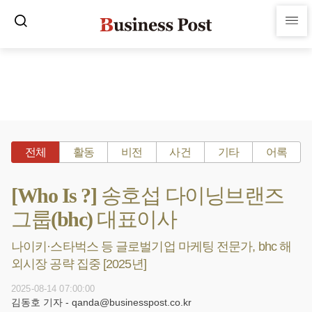
전체
활동
비전
사건
기타
어록
[Who Is ?] 송호섭 다이닝브랜즈
그룹(bhc) 대표이사
나이키·스타벅스 등 글로벌기업 마케팅 전문가, bhc 해
외시장 공략 집중 [2025년]
2025-08-14 07:00:00
김동호 기자 - qanda@businesspost.co.kr