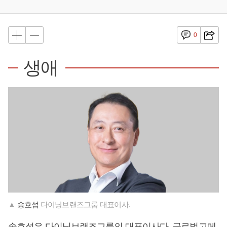
0
생애
▲
송호섭
다이닝브랜즈그룹 대표이사.
송호섭
은 다이닝브랜즈그룹의 대표이사다. 글로벌고메