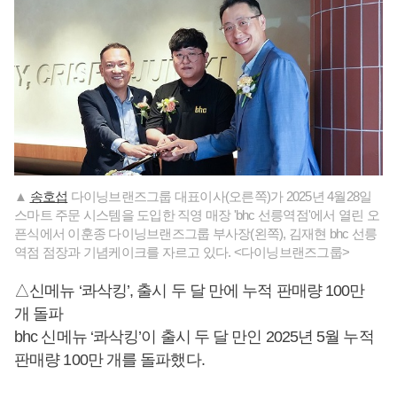
▲
송호섭
다이닝브랜즈그룹 대표이사(오른쪽)가 2025년 4월28일
스마트 주문 시스템을 도입한 직영 매장 'bhc 선릉역점'에서 열린 오
픈식에서 이훈종 다이닝브랜즈그룹 부사장(왼쪽), 김재현 bhc 선릉
역점 점장과 기념케이크를 자르고 있다. <다이닝브랜즈그룹>
△신메뉴 ‘콰삭킹’, 출시 두 달 만에 누적 판매량 100만
개 돌파
bhc 신메뉴 ‘콰삭킹’이 출시 두 달 만인 2025년 5월 누적
판매량 100만 개를 돌파했다.