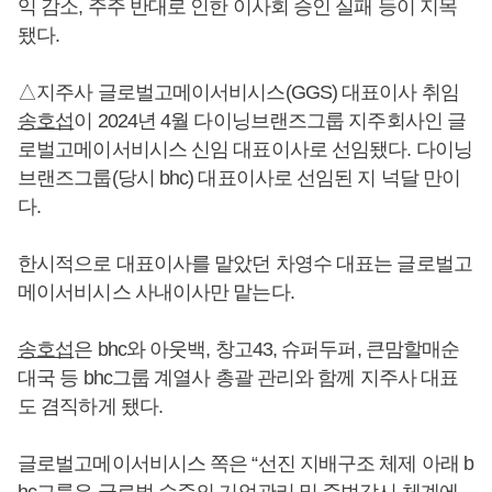
익 감소, 주주 반대로 인한 이사회 승인 실패 등이 지목
됐다.
△지주사 글로벌고메이서비시스(GGS) 대표이사 취임
송호섭
이 2024년 4월 다이닝브랜즈그룹 지주회사인 글
로벌고메이서비시스 신임 대표이사로 선임됐다. 다이닝
브랜즈그룹(당시 bhc) 대표이사로 선임된 지 넉달 만이
다.
한시적으로 대표이사를 맡았던 차영수 대표는 글로벌고
메이서비시스 사내이사만 맡는다.
송호섭
은 bhc와 아웃백, 창고43, 슈퍼두퍼, 큰맘할매순
대국 등 bhc그룹 계열사 총괄 관리와 함께 지주사 대표
도 겸직하게 됐다.
글로벌고메이서비시스 쪽은 “선진 지배구조 체제 아래 b
hc그룹은 글로벌 수준의 기업관리 및 준법감시 체계에