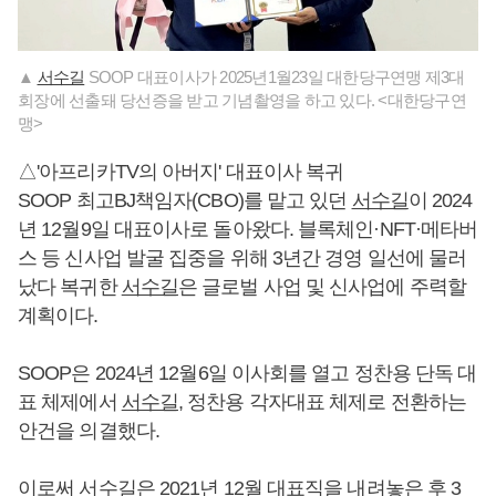
▲
서수길
SOOP 대표이사가 2025년1월23일 대한당구연맹 제3대
회장에 선출돼 당선증을 받고 기념촬영을 하고 있다. <대한당구연
맹>
△'아프리카TV의 아버지' 대표이사 복귀
SOOP 최고BJ책임자(CBO)를 맡고 있던
서수길
이 2024
년 12월9일 대표이사로 돌아왔다. 블록체인·NFT·메타버
스 등 신사업 발굴 집중을 위해 3년간 경영 일선에 물러
났다 복귀한
서수길
은 글로벌 사업 및 신사업에 주력할
계획이다.
SOOP은 2024년 12월6일 이사회를 열고 정찬용 단독 대
표 체제에서
서수길
, 정찬용 각자대표 체제로 전환하는
안건을 의결했다.
이로써
서수길
은 2021년 12월 대표직을 내려놓은 후 3