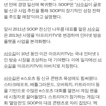
년 만에 경영 일선에 복귀했다. SOOP은 "
서수길
이 글로
벌·신규 사업 추진을 통해 SOOP의 장기적인 성장 전략
을 주도할 예정"이라고 설명했다.
앞서 2011년 SOOP 전신인 나우콤 대표를 맡은
서수길
은 2013년 사명을 '아프리카TV'로 변경하며 인터넷 방송
플랫폼 사업을 본격화했다.
서수길
이 10년 동안 이끈 아프리카TV는 국내 인터넷 1
인 방송 시장을 조성하는 데 기여했다. 이에 일각에선
서
수길
을 '아프리카TV의 아버지'로 지칭한다.
서수길
은 e스포츠 등 신규 콘텐츠 육성에도 힘써왔다.
스타크래프트, 배틀그라운드, 오버워치, 카트라이더 등
을 기반으로 수많은 e스포츠 대회를 열면서 게임 팬을
새 시청자로 끌어들였다. 스트리머가 참가하는 게임 대
회 '멸망전'도 SOOP의 대표 콘텐츠로 자리 잡았다. '케