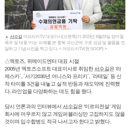
▲
서수길
아프리카TV 대표이사(오른쪽)가 2023년 8월23일 장마철
폭우 및 태풍 '카눈' 피해를 본 충북 괴산군에 구호 성금 및 물품을 전
달하고 기념사진을 찍고 있다. < 아프리카TV(현 SOOP) >
△엑토즈, 위메이드엔터 대표 시절
2005년 엑토즈소프트 대표이사로 취임한
서수길
은 '라
제스카`, `서기2030년 어니스와 프리키`, `라테일` 등 신
작 타이틀 3건을 내놓고 실적 반등과 재도약에 진력했
다. 라인업을 다양화하는 데도 힘을 줬다.
당시 언론과의 인터뷰에서
서수길
은 '미르의전설' 게임
회사에 머무르지 않고 게임퍼블리싱만 고집하지도 않을
것이며 입수합병도 적극 나서고자 한다고 밝혔다.