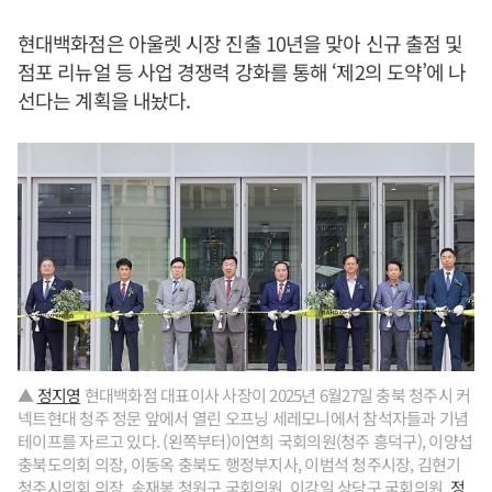
현대백화점은 아울렛 시장 진출 10년을 맞아 신규 출점 및
점포 리뉴얼 등 사업 경쟁력 강화를 통해 ‘제2의 도약’에 나
선다는 계획을 내놨다.
▲
정지영
현대백화점 대표이사 사장이 2025년 6월27일 충북 청주시 커
넥트현대 청주 정문 앞에서 열린 오프닝 세레모니에서 참석자들과 기념
테이프를 자르고 있다. (왼쪽부터)이연희 국회의원(청주 흥덕구), 이양섭
충북도의회 의장, 이동옥 충북도 행정부지사, 이범석 청주시장, 김현기
청주시의회 의장, 송재봉 청원구 국회의원, 이강일 상당구 국회의원,
정