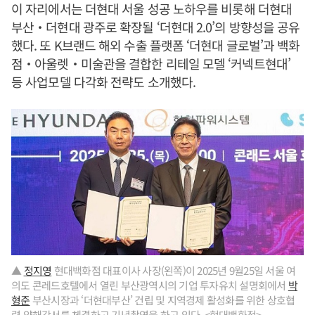
이 자리에서는 더현대 서울 성공 노하우를 비롯해 더현대
부산‧더현대 광주로 확장될 ‘더현대 2.0’의 방향성을 공유
했다. 또 K브랜드 해외 수출 플랫폼 ‘더현대 글로벌’과 백화
점‧아울렛‧미술관을 결합한 리테일 모델 ‘커넥트현대’
등 사업모델 다각화 전략도 소개했다.
▲
정지영
현대백화점 대표이사 사장(왼쪽)이 2025년 9월25일 서울 여
의도 콘레드호텔에서 열린 부산광역시의 기업 투자유치 설명회에서
박
형준
부산시장과 ‘더현대부산’ 건립 및 지역경제 활성화를 위한 상호협
력 양해각서를 체결하고 기념촬영을 하고 있다. <현대백화점>