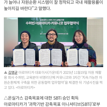
가 늘어나 자원순환 시스템이 잘 정착되고 국내 재활용률이
높아지길 바란다”고 말했다.
▲
김영균
아로마티카 대표이사(가운데)가 2025년 11월19일 자원 재활
용 회사 수퍼빈, 교육분야 비영리단체 커뮤니코와 3자간 ‘지속가능한 자
원순환체계 구축을 위한 공동협력 업무협약’을 체결한 뒤 기념사진을 찍
고 있다. <아로마티카>
△온실가스 감축목표에 대한 SBTi 승인 획득
아로마티카가 ‘과학기반 감축목표 이니셔티브(SBTi)’로부