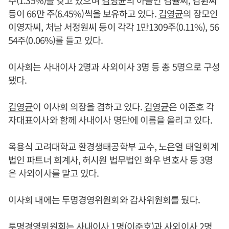
주(1.35%)를 갖고 있으며
김영균
의 아들인 김율씨, 김휜씨
등이 66만 주(6.45%)씩을 보유하고 있다.
김영균
의 장모인
이영자씨, 처남 서정원씨 등이 각각 1만1309주(0.11%), 56
54주(0.06%)를 들고 있다.
이사회는 사내이사 2명과 사외이사 3명 등 총 5명으로 구성
됐다.
김영균
이 이사회 의장을 겸하고 있다.
김영균
은 이준호 각
자대표이사와 함께 사내이사 명단에 이름을 올리고 있다.
옥용식 고려대학교 환경생태공학부 교수, 노은열 태일회계
법인 파트너 회계사, 허시원 법무법인 화우 변호사 등 3명
은 사외이사를 맡고 있다.
이사회 내에는 투명경영위원회와 감사위원회를 뒀다.
투명경영위원회는 사내이사 1명(이준호)과 사외이사 2명