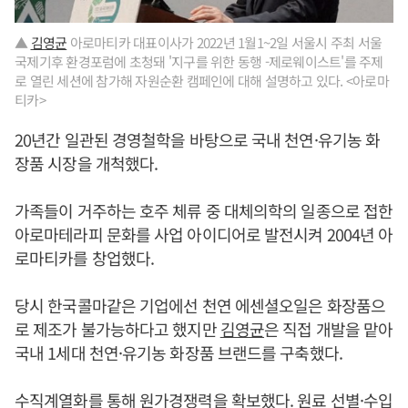
▲
김영균
아로마티카 대표이사가 2022년 1월1~2일 서울시 주최 서울
국제기후 환경포럼에 초청돼 '지구를 위한 동행 -제로웨이스트'를 주제
로 열린 세션에 참가해 자원순환 캠페인에 대해 설명하고 있다. <아로마
티카>
20년간 일관된 경영철학을 바탕으로 국내 천연·유기농 화
장품 시장을 개척했다.
가족들이 거주하는 호주 체류 중 대체의학의 일종으로 접한
아로마테라피 문화를 사업 아이디어로 발전시켜 2004년 아
로마티카를 창업했다.
당시 한국콜마같은 기업에선 천연 에센셜오일은 화장품으
로 제조가 불가능하다고 했지만
김영균
은 직접 개발을 맡아
국내 1세대 천연·유기농 화장품 브랜드를 구축했다.
수직계열화를 통해 원가경쟁력을 확보했다. 원료 선별·수입