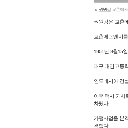
▲
권원강
교촌에프
권원강
은 교촌
교촌에프앤비를 
1951년 8월1
대구 대건고등학
인도네시아 건설
이후 택시 기사
차렸다.
가맹사업을 본격
경했다.