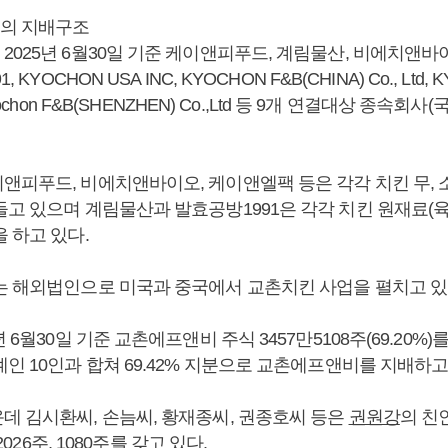
의 지배구조
2025년 6월30일 기준 케이앤피푸드, 계림물산, 비에치앤바
 KYOCHON USA INC, KYOCHON F&B(CHINA) Co., Ltd,
yochon F&B(SHENZHEN) Co.,Ltd 등 9개 연결대상 종속회사(
앤피푸드, 비에치앤바이오, 케이앤엘팩 등은 각각 치킨 무, 소
들고 있으며 계림물산과 발효공방1991은 각각 치킨 원재료(육
 하고 있다.
는 해외법인으로 미국과 중국에서 교촌치킨 사업을 펼치고 있
5년 6월30일 기준 교촌에프앤비 주식 3457만5108주(69.20%
인 10인과 합쳐 69.42% 지분으로 교촌에프앤비를 지배하고
데 김시환씨, 손늠씨, 황재종씨, 권종호씨 등은
권원강
의 친
 2026주, 1080주를 갖고 있다.