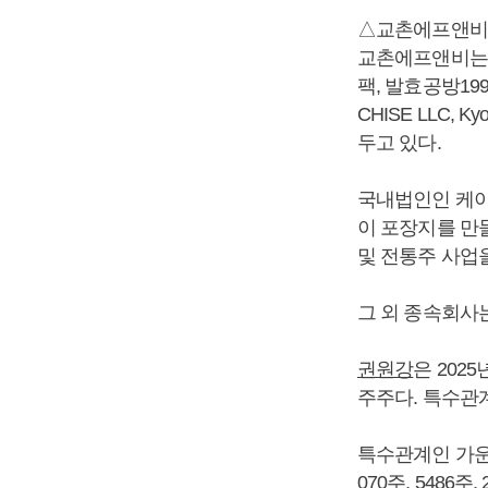
△교촌에프앤비
교촌에프앤비는 
팩, 발효공방1991,
CHISE LLC, K
두고 있다.
국내법인인 케이
이 포장지를 만
및 전통주 사업을
그 외 종속회사
권원강
은 202
주주다. 특수관계
특수관계인 가운
070주, 5486주,