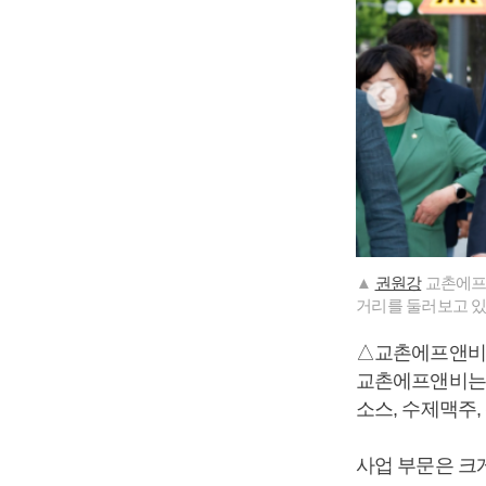
▲
권원강
교촌에프앤
거리를 둘러보고 있
△교촌에프앤비
교촌에프앤비는 
소스, 수제맥주,
사업 부문은 크게