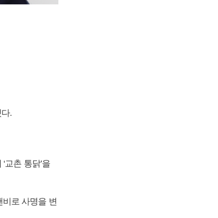
다.
‘교촌 통닭’을
앤비로 사명을 변