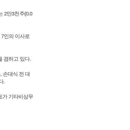
2만3천주(0.0
총 7인의 이사로
 겸하고 있다.
, 손대식 전 대
다.
표가 기타비상무