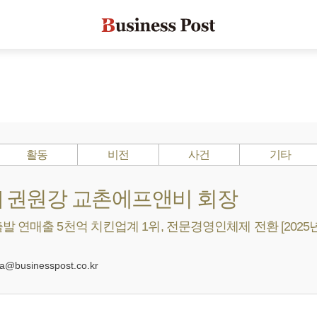
활동
비전
사건
기타
s ?] 권원강 교촌에프앤비 회장
 연매출 5천억 치킨업계 1위, 전문경영인체제 전환 [2025년
0
businesspost.co.kr