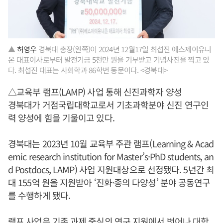
▲
허영우
경북대 총장(왼쪽)이 2024년 12월17일 최섭진 에스제이유니
온 대표이사로부터 발전기금 5천만 원을 기부받고 기념사진을 찍고 있
다. 최섭진 대표는 사회학과 86학번 동문이다. <경북대>
△교육부 램프(LAMP) 사업 통해 신진과학자 양성
경북대가 거점국립대학교로서 기초과학분야 신진 연구인
력 양성에 힘을 기울이고 있다.
경북대는 2023년 10월 교육부 주관 램프(Learning & Acad
emic research institution for Master’s·PhD students, an
d Postdocs, LAMP) 사업 지원대상으로 선정됐다. 5년간 최
대 155억 원을 지원받아 ‘진화·종의 다양성’ 분야 공동연구
를 수행하게 됐다.
램프 사업은 기존 과제 중심의 연구 지원에서 벗어나 대학