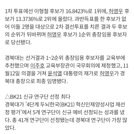
1차 투표에선 이형철 후보가 16.8423%로 1위에,
허영우
후
보가 13.3736%로 2위에 올랐다. 과반득표를 한 후보가 없
어 이들 2명을 대상으로 2차 결선투표를 치른 결과 두 후보
의 순위가 뒤바뀌며
허영우
후보가 1순위 총장임용 후보자
로 당선됐다.
경북대는 선거결과 1~2순위 총장임용 후보자를 교육부에
추천했으며
이주호
교육부장관이 국무회의에 제청했고, 11
월12일 의결을 거쳐
윤석열
대통령의 재가로
허영우
가 경
북대 총장으로 최종 임명됐다.
△BK21 신규 연구단 선정 최다
경북대가 '4단계 두뇌한국(BK21) 혁신인재양성사업 재선
정 평가'에서 5개 연구단이 신규 예비 선정되는 성과를 냈
다. 총 41개 연구단이 선정됐는데 경북대 연구단이 가장 많
았다.