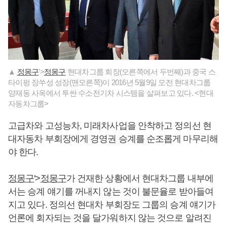
▲
정몽구
'>
정몽구
현대차그룹 회장(오른쪽에서 두번째)과 중국 스
타이펑 장쑤성 성장(맨오른쪽)이 2016년 5월9일 오전 현대차그룹
양재동 사옥에서 투싼 수소전기차 시스템을 살펴보고 있다. <현대
자동차그룹>
고급차와 고성능차, 미래차사업을 안착하고 정의선 현
대자동차 부회장에게 경영권 승계를 순조롭게 마무리해
야 한다.
정몽구
'>
정몽구
가 건재한 상황에서 현대차그룹 내부에
서는 승계 얘기를 꺼내지 않는 것이 불문율로 받아들여
지고 있다. 정의선 현대차 부회장도 그룹의 승계 얘기가
언론에 회자되는 것을 달가워하지 않는 것으로 알려진