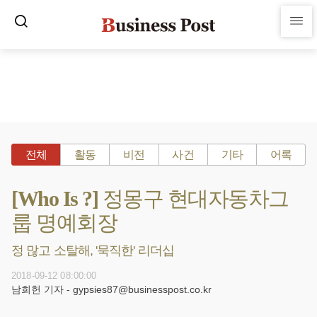
전체
활동
비전
사건
기타
어록
[Who Is ?] 정몽구 현대자동차그
룹 명예회장
정 많고 소탈해, '묵직한' 리더십
2018-09-12 08:00:00
남희헌 기자 - gypsies87@businesspost.co.kr