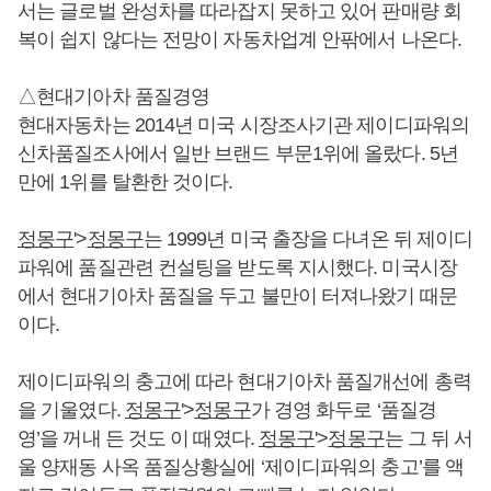
서는 글로벌 완성차를 따라잡지 못하고 있어 판매량 회
복이 쉽지 않다는 전망이 자동차업계 안팎에서 나온다.
△현대기아차 품질경영
현대자동차는 2014년 미국 시장조사기관 제이디파워의
신차품질조사에서 일반 브랜드 부문1위에 올랐다. 5년
만에 1위를 탈환한 것이다.
정몽구
'>
정몽구
는 1999년 미국 출장을 다녀온 뒤 제이디
파워에 품질관련 컨설팅을 받도록 지시했다. 미국시장
에서 현대기아차 품질을 두고 불만이 터져나왔기 때문
이다.
제이디파워의 충고에 따라 현대기아차 품질개선에 총력
을 기울였다.
정몽구
'>
정몽구
가 경영 화두로 ‘품질경
영’을 꺼내 든 것도 이 때였다.
정몽구
'>
정몽구
는 그 뒤 서
울 양재동 사옥 품질상황실에 ‘제이디파워의 충고’를 액