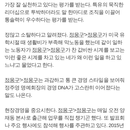
가장 잘 실천하고 있다는 평가를 받는다. 특유의 묵직한
리더십으로 투박하더라도 말 한마디로 조직을 이끌어
통솔력이 우수하다는 평가를 받는다.
정많고 소탈하다고 알려졌다.
정몽구
'>
정몽구
가 미국 유
학시절 때 생활비가 부족해 막노동을 했는데 같이 일하
는 노동자가
정몽구
'>
정몽구
가 찬 값비싼 시계를 보고는
'이런 좋은 시계를 차고 있는 네가 왜 이런 일을 하고 있
느냐'고 물었다고 한다.
정몽구
'>
정몽구
는 과감하고 통 큰 경영 스타일을 보여줘
정주영 명예회장의 경영 DNA가 고스란히 이어졌다는
말도 나온다.
현장경영을 중요시한다.
정몽구
'>
정몽구
는 매일 오전 양
재동 본사로 출근해 업무를 직접 챙기곤 했다. 또 발표회
나 주요 행사에도 참석해 행사를 주관하고 있다. 2015년