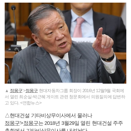
▲
정몽구
'>
정몽구
현대자동차그룹 회장이 2016년 12월9월 국회에
서 열린 최순실-박근혜 게이트 관련 청문회에서 의원질의에 답변하
고 있다. <연합뉴스>
△현대건설 기타비상무이사에서 물러나
정몽구
'>
정몽구
는 2018년 3월29일 열린 현대건설 주주
총회에서 기타비상무이사를 내려놨다.