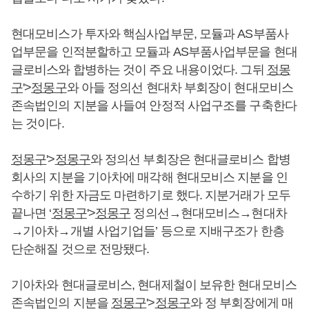
현대모비스가 투자와 핵심사업부문, 모듈과 AS부품사
업부문을 인적분할하고 모듈과 AS부품사업부문을 현대
글로비스와 합병하는 것이 주요 내용이었다. 그뒤
정몽
구
'>
정몽구
와 아들 정의선 현대차 부회장이 현대모비스
존속법인의 지분을 사들여 안정적 사업구조를 구축한다
는 것이다.
정몽구
'>
정몽구
와 정의선 부회장은 현대글로비스 합병
회사의 지분을 기아차에 매각해 현대모비스 지분을 인
수하기 위한 자금도 마련하기로 했다. 지분거래가 모두
끝나면 ‘
정몽구
'>
정몽구
정의선→현대모비스→현대차
→기아차→개별 사업기업들’ 등으로 지배구조가 한층
단순해질 것으로 전망됐다.
기아차와 현대글로비스, 현대제철이 보유한 현대모비스
존속법인의 지분을
정몽구
'>
정몽구
와 정 부회장에게 매