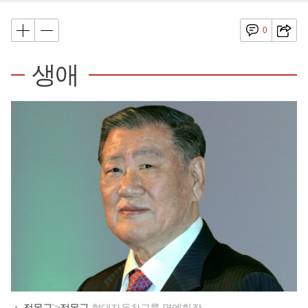
0
생애
▲
정몽구
'>
정몽구
현대자동차그룹 명예회장.