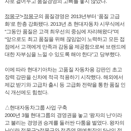
자로 걸어두고 품질경영의 고삐를 놓지 않았다.
정몽구
'>
정몽구
의 품질경영은 2013년부터 ‘품질 고급
화’로 한층 강화됐다. 2013년 초 현대자동차 시무식에서
“그동안 품질은 고객 최우선의 중심에 자리해왔다”며
“앞으로도 최고 품질을 위해 끊임없이 노력하고 모든 접
점에서 고객에게 만족과 감동을 제공함으로써 브랜드에
대한 자부심을 느낄 수 있도록 해야 한다”고 당부했다.
이에 따라 현대기아차는 고품질 자동차용 강판인 초고
장력 강판을 신차에 적극 적용하기 시작했다. 해외에서
제값 받기와 고급차 출시 등 고급화 전략을 통한 품질 인
식 개선에도 힘썼다.
△현대자동차그룹 사업 구축
2000년 3월 현대그룹의 경영권을 놓고 ‘왕자의 난’이라
고 불리는 경영권 승계를 둘러싼 다툼을 벌였다. 왕자의
난이란
정몽구
'>
정몽구
와 정주영 명예회장의 5남인 정